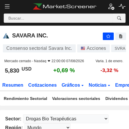
SAVARA INC.
5,830
$
+0,69 %
SAVARA INC.
Consenso sectorial Savara Inc.
Acciones
SVRA
Mercado cerrado -
Nasdaq
22:00:00 07/08/2026
Varia. 1 de enero.
USD
+0,69 %
5,830
-3,32 %
Resumen
Cotizaciones
Gráficos
Noticias
Empr
Rendimiento Sectorial
Valoraciones sectoriales
Dividendos 
Sector:
Región: