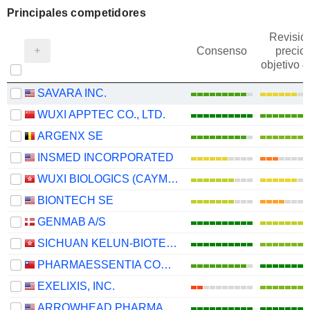
Principales competidores
Revisió
Consenso
precio
objetivo 
SAVARA INC.
WUXI APPTEC CO., LTD.
ARGENX SE
INSMED INCORPORATED
WUXI BIOLOGICS (CAYMAN) INC.
BIONTECH SE
GENMAB A/S
SICHUAN KELUN-BIOTECH BIOPHARMACEUTICAL CO., LTD.
PHARMAESSENTIA CORPORATION
EXELIXIS, INC.
ARROWHEAD PHARMACEUTICALS, INC.