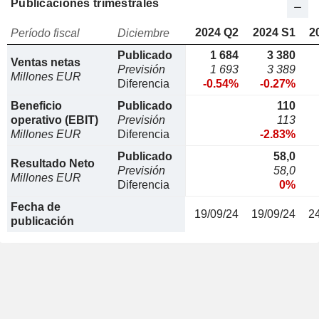
Publicaciones trimestrales
2024 Q2
2024 S1
2
Período fiscal
Diciembre
Publicado
1 684
3 380
Ventas netas
Previsión
1 693
3 389
Millones EUR
Diferencia
-0.54%
-0.27%
Beneficio
Publicado
110
operativo (EBIT)
Previsión
113
Millones EUR
Diferencia
-2.83%
Publicado
58,0
Resultado Neto
Previsión
58,0
Millones EUR
Diferencia
0%
Fecha de
19/09/24
19/09/24
2
publicación