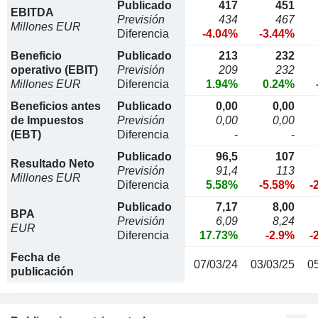
Publicado
417
451
EBITDA
Previsión
434
467
Millones EUR
Diferencia
-4.04%
-3.44%
Beneficio
Publicado
213
232
operativo (EBIT)
Previsión
209
232
Millones EUR
Diferencia
1.94%
0.24%
Beneficios antes
Publicado
0,00
0,00
de Impuestos
Previsión
0,00
0,00
(EBT)
Diferencia
-
-
Publicado
96,5
107
Resultado Neto
Previsión
91,4
113
Millones EUR
Diferencia
5.58%
-5.58%
-
Publicado
7,17
8,00
BPA
Previsión
6,09
8,24
EUR
Diferencia
17.73%
-2.9%
-
Fecha de
07/03/24
03/03/25
0
publicación