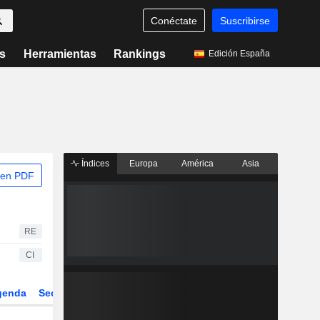
Conéctate
Suscribirse
s
Herramientas
Rankings
Edición España
Índices
Europa
América
Asia
 en PDF
RE
CI
genda
Sector
Derivados