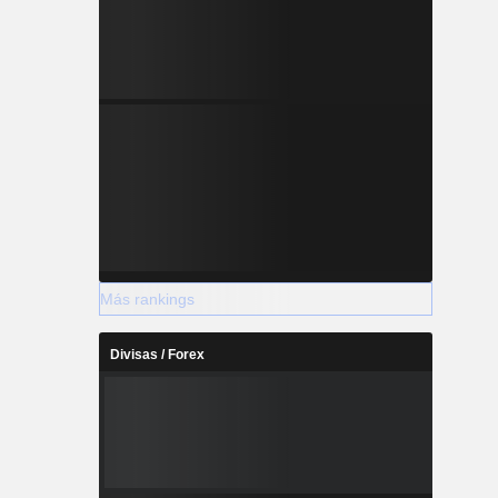
Más rankings
Divisas / Forex