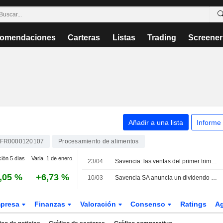
omendaciones
Carteras
Listas
Trading
Screener
Añadir a una lista
Informe
FR0000120107
Procesamiento de alimentos
ción 5 días
Varia. 1 de enero.
23/04
Savencia: las ventas del primer trimestre alcanzan los 1.629 millones de euros
,05 %
+6,73 %
10/03
Savencia SA anuncia un dividendo anual, pagadero el 20 de mayo de 2026
presa
Finanzas
Valoración
Consenso
Ratings
A