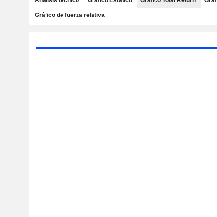
Análisis técnico
Gráfico Estático
Gráfico Total Return
Gráf
Gráfico de fuerza relativa