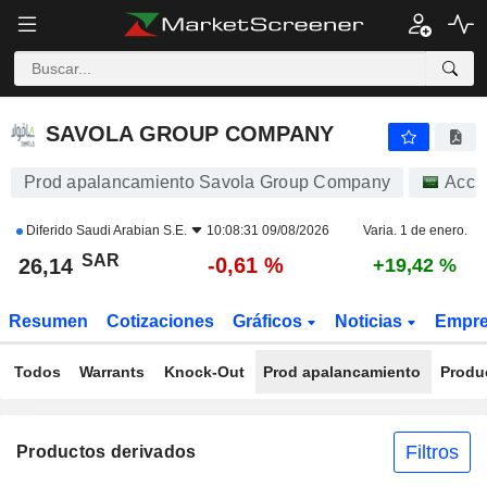
SAVOLA GROUP COMPANY
26,14
﷼
-0,61 %
SAVOLA GROUP COMPANY
Prod apalancamiento Savola Group Company
Acci
Diferido
Saudi Arabian S.E.
10:08:31 09/08/2026
Varia. 1 de enero.
SAR
-0,61 %
26,14
+19,42 %
Resumen
Cotizaciones
Gráficos
Noticias
Empr
Todos
Warrants
Knock-Out
Prod apalancamiento
Produ
Filtros
Productos derivados