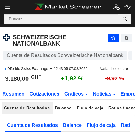
SCHWEIZERISCHE NATIONALBANK
3.180,00
CHF
+1,92 %
SCHWEIZERISCHE
NATIONALBANK
Cuenta de Resultados Schweizerische Nationalbank
Diferido
Swiss Exchange
12:43:05 07/08/2026
Varia. 1 de enero.
CHF
+1,92 %
3.180,00
-9,92 %
Resumen
Cotizaciones
Gráficos
Noticias
Empr
Cuenta de Resultados
Balance
Flujo de caja
Ratios finan
Cuenta de Resultados
Balance
Flujo de caja
Ratios