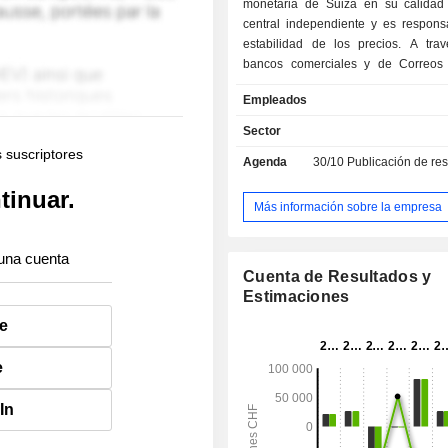
monetaria de Suiza en su calida
central independiente y es respons
estabilidad de los precios. A tra
bancos comerciales y de Correos
abastece a la economía de billetes 
Empleados
En el ámbito de las transacciones d
efectivo, el Banco presta servicio
Sector
pagos entre bancos a través de
s suscriptores
Agenda
30/10
Publicación de resultado
Interbancario Suizo de Compensac
Además, el Banco Nacional Suizo ge
tinuar.
reservas internacionales, como e
Más información sobre la empresa
divisas y los instrumentos
internacionales; recopila diversa i
una cuenta
estadística, incluidas las estadística
Cuenta de Resultados y
y la balanza de pagos; y ases
Estimaciones
autoridades federales en cuestiones 
e
monetaria. Por otra parte, se divi
departamentos: el Departamen
Departamento III en Zúrich, y el Depa
e
en Berna.
In