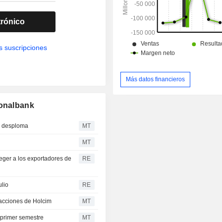
trónico
s suscripciones
Más datos financieros
ionalbank
se desploma
MT
MT
teger a los exportadores de
RE
ulio
RE
 acciones de Holcim
MT
 primer semestre
MT