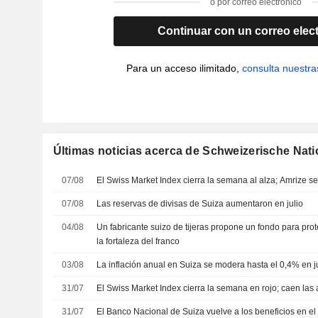
o por correo electrónico
Continuar con un correo elec
Para un acceso ilimitado,
consulta nuestra
Últimas noticias acerca de Schweizerische Nat
07/08
El Swiss Market Index cierra la semana al alza; Amrize 
07/08
Las reservas de divisas de Suiza aumentaron en julio
04/08
Un fabricante suizo de tijeras propone un fondo para pro
la fortaleza del franco
03/08
La inflación anual en Suiza se modera hasta el 0,4% en j
31/07
El Swiss Market Index cierra la semana en rojo; caen las
31/07
El Banco Nacional de Suiza vuelve a los beneficios en el