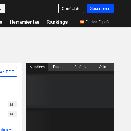
Conéctate
Suscribirse
s
Herramientas
Rankings
Edición España
Índices
Europa
América
Asia
 en PDF
MT
MT
ados