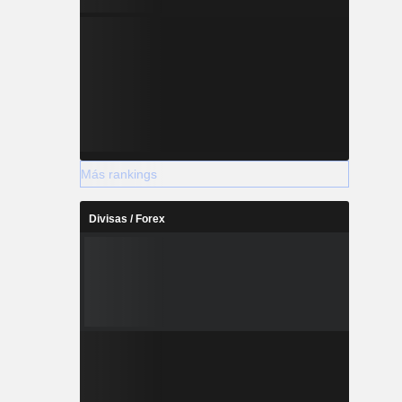
Más rankings
Divisas / Forex