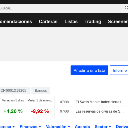
omendaciones
Carteras
Listas
Trading
Screener
Añadir a una lista
Informe
CH0001319265
Bancos
Variación 5 días
Varia. 1 de enero.
07/08
El Swiss Market Index cierra la semana al alza; Amrize se desploma
+4,26 %
-9,92 %
07/08
Las reservas de divisas de Suiza aumentaron en julio
presa
Finanzas
Valoración
Agenda
Sector
Deriv