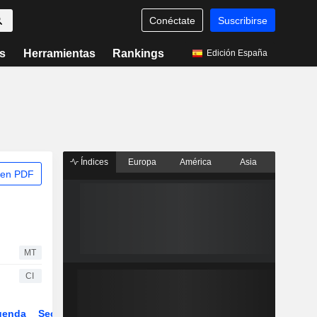
Conéctate
Suscribirse
s
Herramientas
Rankings
Edición España
Índices
Europa
América
Asia
 en PDF
MT
CI
genda
Sector
Derivados
ETFs