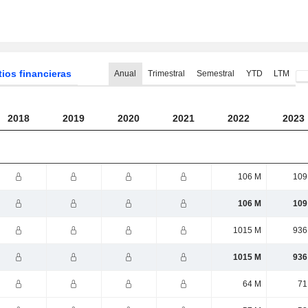
tios financieras
Anual
Trimestral
Semestral
YTD
LTM
2018
2019
2020
2021
2022
2023
106 M
109
106 M
109
1015 M
936
1015 M
936
64 M
71