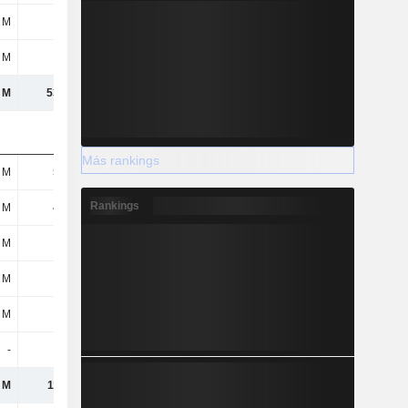
 M
13 M
10 M
12 M
 M
121 M
98 M
114 M
 M
5314 M
5246 M
5354 M
Más rankings
 M
567 M
631 M
500 M
Rankings
 M
422 M
394 M
401 M
 M
77 M
313 M
19 M
 M
39 M
20 M
21 M
 M
53 M
38 M
41 M
-
-
-
-
 M
1158 M
1396 M
982 M