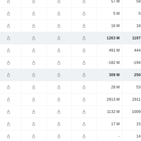
57 M
58
5 M
5
16 M
18
1263 M
1197
491 M
444
-182 M
-194
309 M
250
28 M
53
2913 M
2911
1132 M
1009
17 M
15
-
14