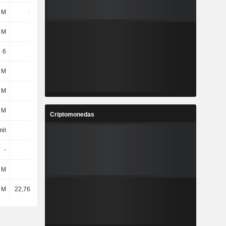
 M
568 M
504 M
504 M
 M
-
-
-
6
6
6
3
 M
1 M
1 M
1 M
 M
7 M
7 M
7 M
 M
106 M
114 M
121 M
Criptomonedas
mil
24 mil
24 mil
23 mil
-
-
-
-
 M
3 M
3 M
2 M
l M
22,76 mil M
21,86 mil M
22,62 mil M