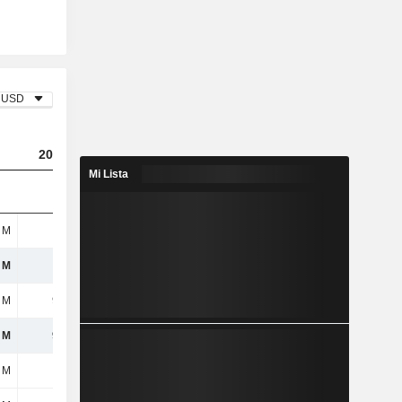
USD
2024
2025
2026
Mi Lista
 M
94 M
56 M
182 M
 M
94 M
56 M
182 M
 M
914 M
1000 M
853 M
 M
914 M
1000 M
853 M
 M
3 M
-
-