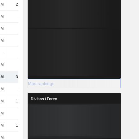
 M
2022 M
1907 M
2468 M
 M
147 M
173 M
198 M
 M
2 M
-
2 M
 M
13 M
8 M
-
-
28 M
24 M
104 M
 M
159 M
161 M
100 M
 M
3529 M
3669 M
3854 M
Más rankings
 M
337 M
-
-
Divisas / Forex
 M
1432 M
1565 M
1492 M
 M
16 M
12 M
8 M
 M
1785 M
1577 M
1500 M
 M
-
-
-