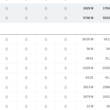
1629 M
1704
5746 M
5543
56,05 M
54,2
56 M
54
28,91
31,
-2426 M
-2226
-43,32
-41
2813 M
2568
2679 M
2431
22 M
16