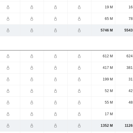
19 M
16
65 M
78
5746 M
5543
612 M
624
417 M
381
199 M
31
52 M
42
55 M
48
17 M
1352 M
1126