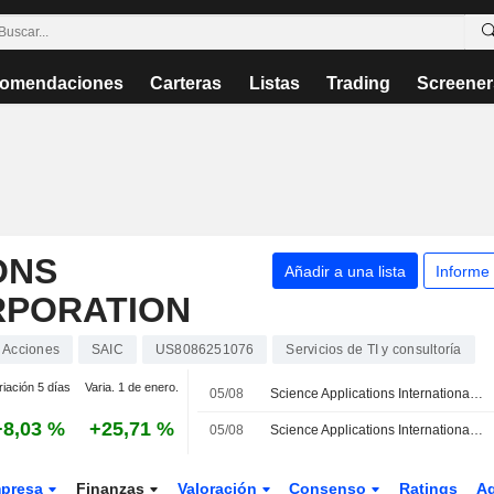
omendaciones
Carteras
Listas
Trading
Screener
ONS
Añadir a una lista
Informe
RPORATION
Acciones
SAIC
US8086251076
Servicios de TI y consultoría
riación 5 días
Varia. 1 de enero.
05/08
Science Applications International se adjudica un contrato de renovacion de 400 millones USD con una agencia de inteligencia de EE. UU.
+8,03 %
+25,71 %
05/08
Science Applications International Corporation se adjudica un contrato de 400 millones USD con una agencia de inteligencia de EE. UU.
presa
Finanzas
Valoración
Consenso
Ratings
A