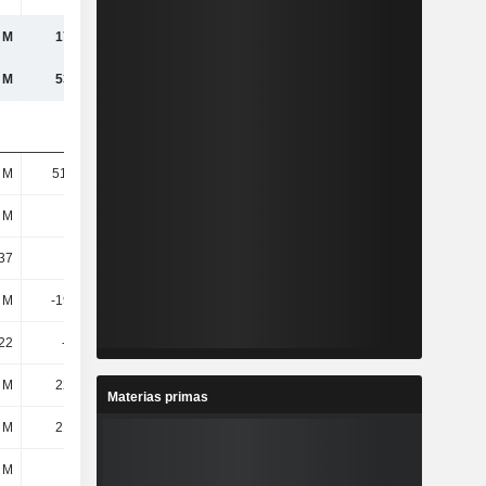
 M
1785 M
1577 M
1500 M
 M
5314 M
5246 M
5354 M
 M
51,65 M
47,74 M
43,42 M
 M
52 M
48 M
44 M
37
34,33
32,85
34,09
 M
-1960 M
-2053 M
-2205 M
,22
-37,69
-42,77
-50,11
 M
2285 M
2413 M
2706 M
Materias primas
 M
2159 M
2321 M
2524 M
 M
14 M
9 M
5 M