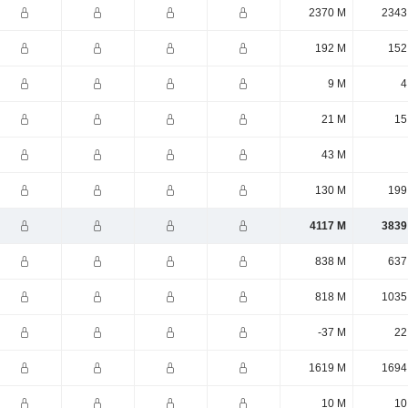
2370 M
2343
192 M
152
9 M
4
21 M
15
43 M
130 M
199
4117 M
3839
838 M
637
818 M
1035
-37 M
22
1619 M
1694
10 M
10