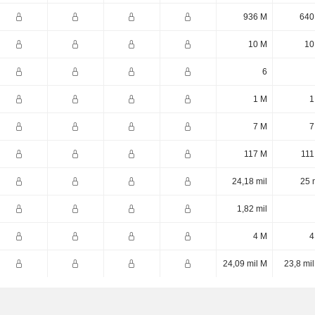
936 M
640
10 M
10
6
1 M
1
7 M
7
117 M
111
24,18 mil
25 
1,82 mil
4 M
4
24,09 mil M
23,8 mi