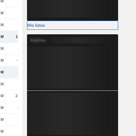
 M
93 M
78 M
122 M
 M
4 M
3 M
3 M
Mis listas
 M
23 M
17 M
19 M
 M
1131 M
1154 M
1179 M
Rankings
 M
427 M
468 M
518 M
 M
-184 M
-200 M
-215 M
 M
243 M
268 M
303 M
 M
47 M
42 M
-
 M
2851 M
2851 M
2944 M
 M
894 M
779 M
761 M
 M
14 M
44 M
41 M
 M
-
-
-