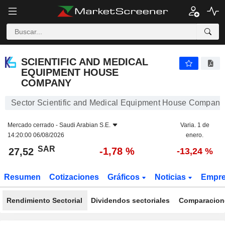
SCIENTIFIC AND MEDICAL EQUIPMENT HOUSE COMPANY
27,52
﷼
-1,78 %
SCIENTIFIC AND MEDICAL
EQUIPMENT HOUSE
COMPANY
Sector Scientific and Medical Equipment House Company
Mercado cerrado -
Saudi Arabian S.E.
Varia. 1 de
14:20:00 06/08/2026
enero.
SAR
-1,78 %
27,52
-13,24 %
Resumen
Cotizaciones
Gráficos
Noticias
Empr
Rendimiento Sectorial
Dividendos sectoriales
Comparacione