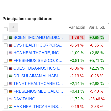
Principales competidores
V
Variación
Varia. 5d.
SCIENTIFIC AND MEDICAL EQUIPMENT HOUSE COMPANY
-1,78 %
+0,88 %
CVS HEALTH CORPORATION
-0,54 %
-8,36 %
HCA HEALTHCARE, INC.
+1,09 %
+2,68 %
FRESENIUS SE & CO. KGAA
+0,81 %
+5,71 %
QUEST DIAGNOSTICS INCORPORATED
-0,06 %
+2,29 %
+
DR. SULAIMAN AL HABIB MEDICAL SERVICES GROUP COMPANY
-2,13 %
-0,26 %
TENET HEALTHCARE CORPORATION
+2,14 %
+2,88 %
+
FRESENIUS MEDICAL CARE AG
+0,41 %
-5,40 %
DAVITA INC.
+1,72 %
-23,46 %
-
MAX HEALTHCARE INSTITUTE LIMITED
-0,19 %
-2,33 %