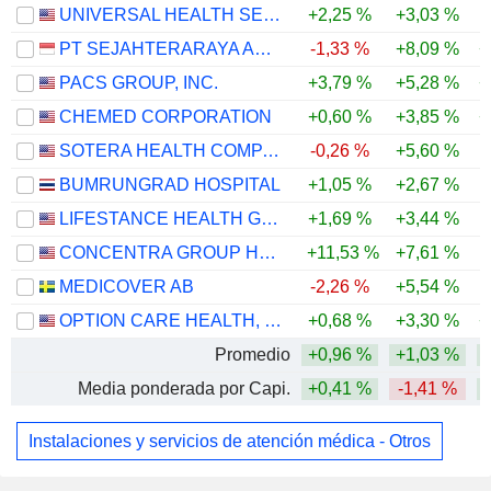
UNIVERSAL HEALTH SERVICES, INC.
+2,25 %
+3,03 %
PT SEJAHTERARAYA ANUGRAHJAYA TBK
-1,33 %
+8,09 %
+
PACS GROUP, INC.
+3,79 %
+5,28 %
+
CHEMED CORPORATION
+0,60 %
+3,85 %
+
SOTERA HEALTH COMPANY
-0,26 %
+5,60 %
BUMRUNGRAD HOSPITAL
+1,05 %
+2,67 %
LIFESTANCE HEALTH GROUP, INC.
+1,69 %
+3,44 %
CONCENTRA GROUP HOLDINGS PARENT, INC.
+11,53 %
+7,61 %
MEDICOVER AB
-2,26 %
+5,54 %
OPTION CARE HEALTH, INC.
+0,68 %
+3,30 %
+
Promedio
+0,96 %
+1,03 %
Media ponderada por Capi.
+0,41 %
-1,41 %
Instalaciones y servicios de atención médica - Otros