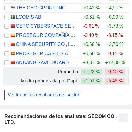
THE GEO GROUP, INC.
+0,42 %
+4,91 %
+
LOOMIS AB
+0,61 %
+0,09 %
+
CETC CYBERSPACE SECURITY TECHNOLOGY CO., LTD.
-0,61 %
+3,73 %
-
PROSEGUR COMPAÑÍA DE SEGURIDAD, S.A.
-0,40 %
-8,15 %
+
CHINA SECURITY CO., LTD.
+0,68 %
+2,76 %
PROSEGUR CASH, S.A.
+0,60 %
-0,15 %
ANBANG SAVE-GUARD GROUP CO.,LTD.
+3,37 %
+12,38 %
+
Promedio
+1,23 %
-0,40 %
Media ponderada por Capi.
+1,91 %
-5,45 %
+
Ver todos los resultados del sector
Recomendaciones de los analistas: SECOM CO.,
LTD.