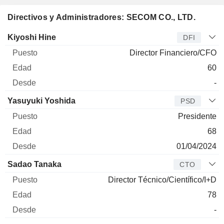
Directivos y Administradores: SECOM CO., LTD.
Director
Puesto
Edad
Desde
Kiyoshi Hine
DFI
Director Financiero/CFO
60
-
Yasuyuki Yoshida
PSD
Presidente
68
01/04/2024
Sadao Tanaka
CTO
Director Técnico/Científico/I+D
78
-