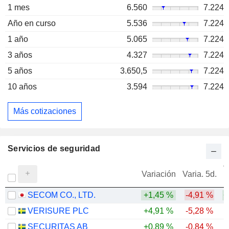
1 mes
6.560
7.224
Año en curso
5.536
7.224
1 año
5.065
7.224
3 años
4.327
7.224
5 años
3.650,5
7.224
10 años
3.594
7.224
Más cotizaciones
Servicios de seguridad
V
Variación
Varia. 5d.
SECOM CO., LTD.
+1,45 %
-4,91 %
+
VERISURE PLC
+4,91 %
-5,28 %
SECURITAS AB
+0,89 %
-0,84 %