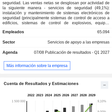
seguridad. Las ventas netas se desglosan por actividad de
la siguiente manera - servicios de seguridad (49,1%):
instalación y mantenimiento de sistemas electrónicos de
seguridad (principalmente sistemas de control de acceso a
edificios, sistemas de control de explosivos, equipos
electrónicos de identificación de posesiones y personas,
Empleados
65.094
alarmas anti-intrusión), protección de personalidades,
transporte de fondos y objetos valiosos, etc; - servicios
Sector
Servicios de apoyo a las empresas
médicos (15,8%): servicios de asistencia a domicilio,
servicios de entrega de medicamentos, venta de equipos
Agenda
07/08
Publicación de resultados - Q1 2027
médicos, etc; - venta, instalación y mantenimiento de
sistemas de protección contra incendios (12,4%); -
subcontratación de procesos empresariales y servicios de
Más información sobre la empresa
TIC (10,3%) ; - servicios de seguros (5,3%): seguros contra
incendios, de automóviles y de salud; - difusión de datos
geoespaciales (4,7%); - desarrollo y promoción de activos
inmobiliarios (2,4%): principalmente edificios residenciales
Cuenta de Resultados y Estimaciones
con sistemas de seguridad avanzados. Japón representa el
96,1% de las ventas netas.