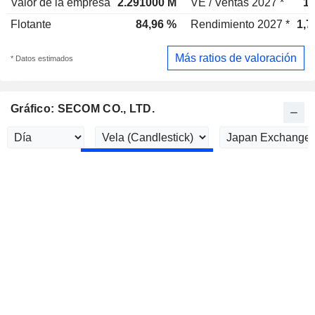
Valor de la empresa
2.291000 M
VE / Ventas 2027 *
1,
Flotante
84,96 %
Rendimiento 2027 *
1,7
Más ratios de valoración
* Datos estimados
Gráfico: SECOM CO., LTD.