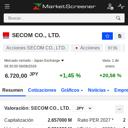
SECOM CO., LTD.
6.720,00
¥
+1,45 %
SECOM CO., LTD.
Acciones SECOM CO., LTD.
Acciones
9735
Mercado cerrado -
Japan Exchange
Varia. 1 de
08:30:00 06/08/2026
enero.
JPY
+1,45 %
6.720,00
+20,58 %
Resumen
Cotizaciones
Gráficos
Noticias
Empr
Valoración: SECOM CO., LTD.
Capitalización
2.657000 M
Ratio PER 2027 *
22