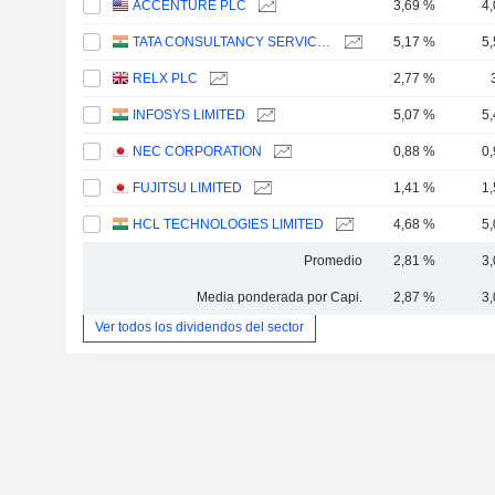
ACCENTURE PLC
3,69 %
4
TATA CONSULTANCY SERVICES LTD.
5,17 %
5
RELX PLC
2,77 %
INFOSYS LIMITED
5,07 %
5
NEC CORPORATION
0,88 %
0
FUJITSU LIMITED
1,41 %
1
HCL TECHNOLOGIES LIMITED
4,68 %
5
Promedio
2,81 %
3
Media ponderada por Capi.
2,87 %
3
Ver todos los dividendos del sector