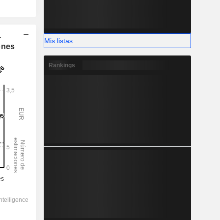
-
Mis listas
ones
Rankings