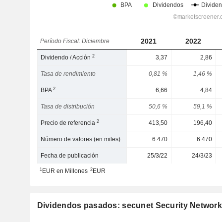
2021
2022
Período Fiscal: Diciembre
2
Dividendo / Acción
3,37
2,86
Tasa de rendimiento
0,81 %
1,46 %
2
BPA
6,66
4,84
Tasa de distribución
50,6 %
59,1 %
2
Precio de referencia
413,50
196,40
Número de valores (en miles)
6.470
6.470
Fecha de publicación
25/3/22
24/3/23
1
2
EUR en Millones
EUR
Dividendos pasados: secunet Security Networ