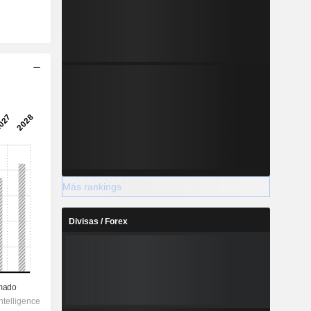
Más rankings
Divisas / Forex