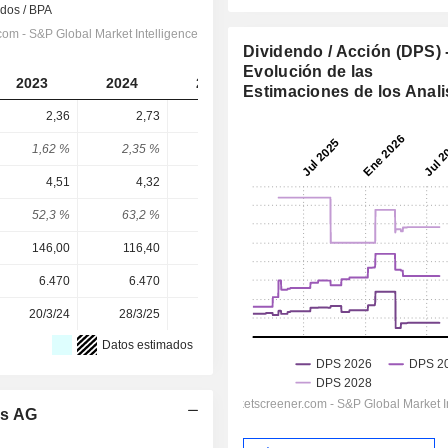
Dividendo / Acción (DPS) 
Evolución de las
2023
2024
2025
2026
2027
Estimaciones de los Anali
2,36
2,73
2,58
2,95
3,447
1,62 %
2,35 %
1,39 %
1,55 %
1,81 %
4,51
4,32
5,15
6,103
7,39
52,3 %
63,2 %
50,1 %
48,3 %
46,6 %
146,00
116,40
185,40
190,60
190,60
6.470
6.470
6.470
6.470
-
20/3/24
28/3/25
30/3/26
-
-
Datos estimados
ks AG