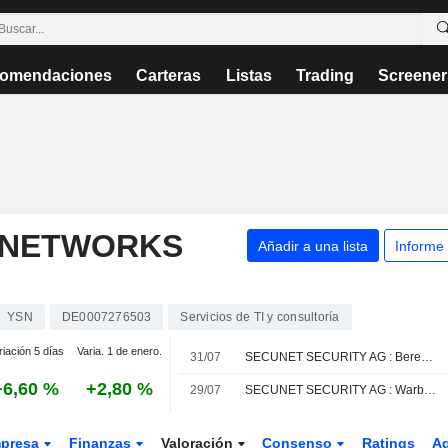
omendaciones
Carteras
Listas
Trading
Screener
 NETWORKS
Añadir a una lista
Informe
YSN
DE0007276503
Servicios de TI y consultoría
riación 5 días
Varia. 1 de enero.
31/07
SECUNET SECURITY AG : Berenberg reitera su recomendación de compra
+6,60 %
+2,80 %
29/07
SECUNET SECURITY AG : Warburg Research reitera su recomendación de compra
presa
Finanzas
Valoración
Consenso
Ratings
A