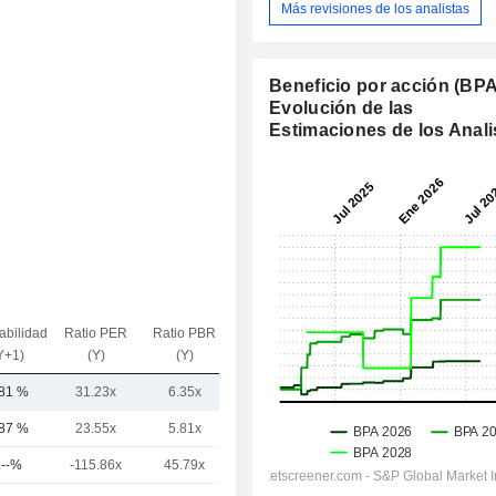
Más revisiones de los analistas
Beneficio por acción (BPA
Evolución de las
Estimaciones de los Anali
abilidad
Ratio PER
Ratio PBR
VE / Ventas
Y+1)
(Y)
(Y)
(Y)
,81 %
31.23x
6.35x
2.25x
,87 %
23.55x
5.81x
3.79x
.--%
-115.86x
45.79x
18.44x