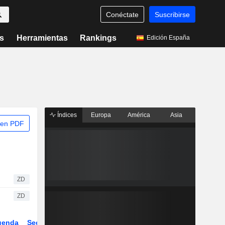
Conéctate
Suscribirse
s
Herramientas
Rankings
Edición España
Índices
Europa
América
Asia
 en PDF
ZD
ZD
genda
Sector
Derivados
ETFs