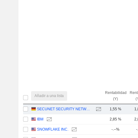
Rentabilidad
Rent
Añadir a una lista
(Y)
(
SECUNET SECURITY NETWORKS AG
1,55 %
1
IBM
2,85 %
2
SNOWFLAKE INC.
-.--%
-