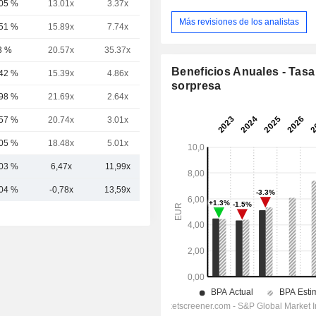
,05 %
13.01x
3.37x
1.44x
Más revisiones de los analistas
,51 %
15.89x
7.74x
2.91x
3 %
20.57x
35.37x
5.38x
Beneficios Anuales - Tasa
,42 %
15.39x
4.86x
2.25x
sorpresa
,98 %
21.69x
2.64x
1.61x
,57 %
20.74x
3.01x
1.69x
,05 %
18.48x
5.01x
2.37x
,03 %
6,47x
11,99x
4,21x
,04 %
-0,78x
13,59x
5,26x