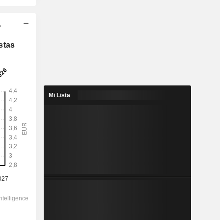
-
2028
stas
3,967
2,08 %
8,497
Mi Lista
46,7 %
190,60
-
-