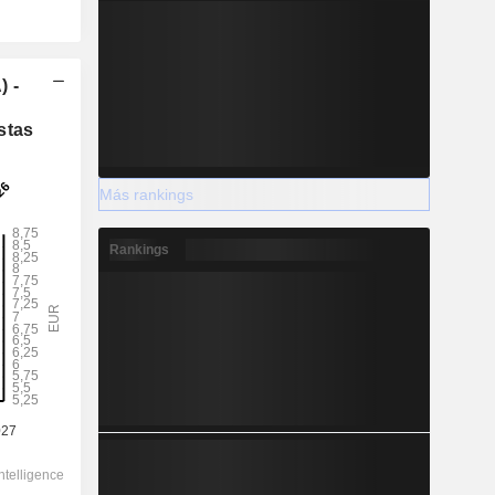
) -
stas
Más rankings
Rankings