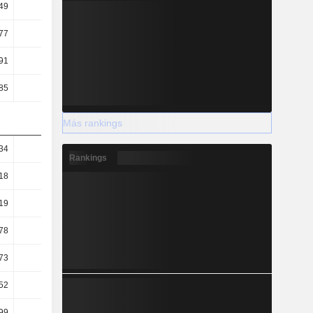
49
1,36
1,35
1,33
77
17,76
18,53
18,39
91
5,88
5,71
5,51
85
79,6
79,51
78,93
Más rankings
34
1,03
1,22
1,35
Rankings
18
0,92
1,1
1,23
19
0,18
0,22
0,32
78
62,03
64,13
66,19
73
4,59
4,6
4,62
52
14,51
14,45
14,26
99
52,1
54,28
56,55