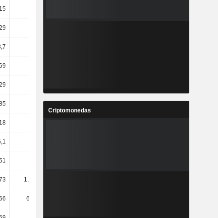
15
-75,63
301,56
-0,87
29
2,35
9,89
-10,61
,7
-11,5
18
-22,59
69
-4,63
2,2
-9,07
29
0,77
6,18
-11,44
85
-4,66
-8,47
-21,15
Criptomonedas
18
0,74
16,3
-8,54
6,1
32,89
6,78
18,8
51
12,61
-10,07
-1,04
,73
1,18 mil
-34,91
70,61
,66
675,44
-27,71
46,3
,59
10,14
18,42
17,78