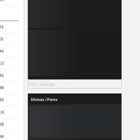
61
128,9
109,72
101,43
01
56,31
52,32
50,35
44
95,44
93,92
93,82
,5
41,69
44,78
46,58
45
68,47
65,47
64,33
Más rankings
88
3,75
3,86
5,34
Divisas / Forex
35
5,28
5,36
7,22
8,9
4,26
4,49
6,09
58
3,58
3,27
2,73
98
2,97
2,75
2,24