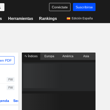
Conéctate
Suscribirse
s
Herramientas
Rankings
Edición España
Índices
Europa
América
Asia
 en PDF
FW
FW
genda
Sector
Derivados
ETFs