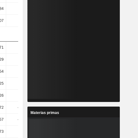
84
4,45
3,9
3,24
07
3,68
3,28
2,65
71
18,02
2,97
-4,2
29
23,38
5,87
-2,43
54
25,96
9,09
2,56
25
28,85
10,14
3,39
26
28,02
10,04
3,88
72
-69,95
298,77
-0,54
Materias primas
57
-70,19
301,56
-0,87
73
9,96
11,82
11,58