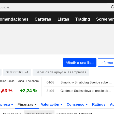
omendaciones
Carteras
Listas
Trading
Screener
Añadir a una lista
Informe
SE0000163594
Servicios de apoyo a las empresas
ación 5 días
Varia. 1 de enero.
04/08
Simplicity Småbolag Sverige sube un 1,7% en julio y refuerza su apuesta por el sector industrial
1,63 %
+2,24 %
31/07
Goldman Sachs eleva el precio objetivo de Securitas a 150 SEK, pero mantiene su recomendación de venta
presa
Finanzas
Valoración
Consenso
Ratings
A