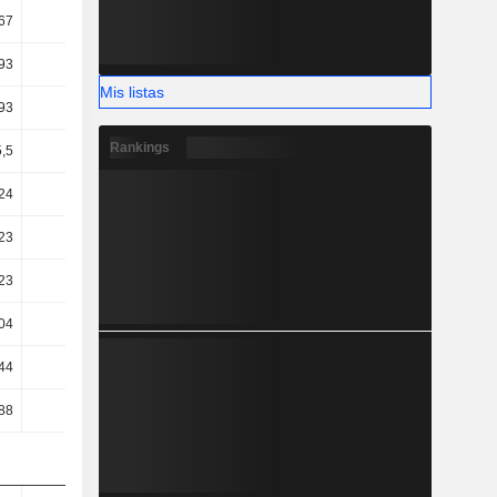
67
14,01
14,17
14,06
93
7,4
7,83
8,39
Mis listas
93
6,47
6,92
7,47
Rankings
5,5
5,96
6,37
6,91
24
0,82
3,19
3,32
23
0,82
3,19
3,3
23
0,82
3,19
3,3
04
2,83
3,07
3,58
44
4,77
3,01
5,37
88
5,76
4,05
6,18