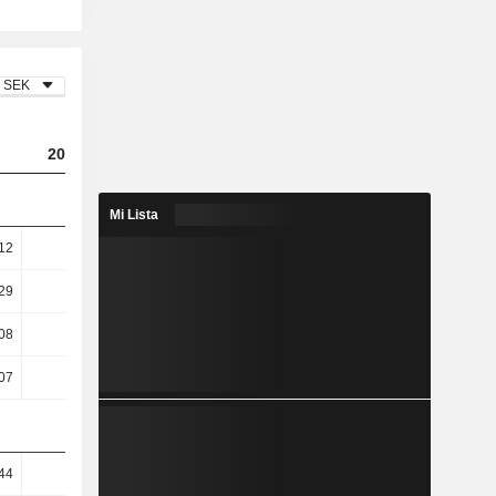
SEK
2023
2024
2025
Mi Lista
12
5,05
5,37
5,75
29
6,94
7,43
7,97
08
3,55
13,03
12,59
07
3,51
13
12,52
44
20,32
20,89
21,28