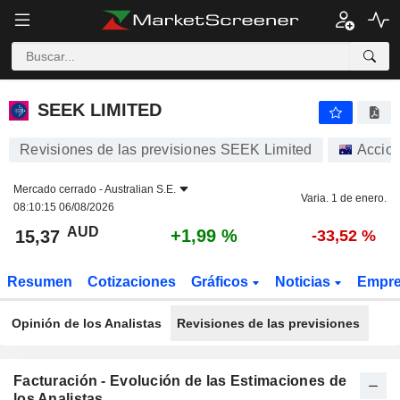
SEEK LIMITED
15,37
$
+1,99 %
SEEK LIMITED
Revisiones de las previsiones SEEK Limited
Accio
Mercado cerrado -
Australian S.E.
Varia. 1 de enero.
08:10:15 06/08/2026
AUD
+1,99 %
15,37
-33,52 %
Resumen
Cotizaciones
Gráficos
Noticias
Empr
Opinión de los Analistas
Revisiones de las previsiones
Facturación - Evolución de las Estimaciones de
los Analistas