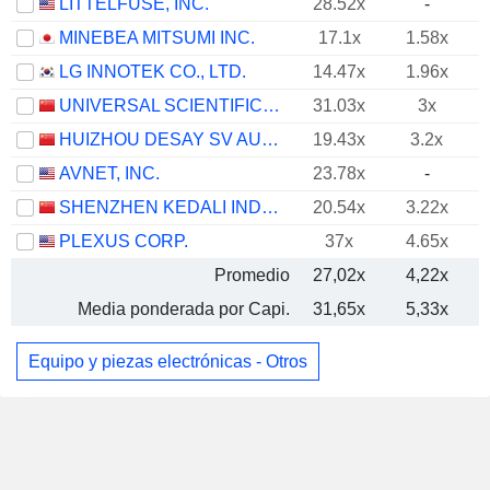
LITTELFUSE, INC.
28.52x
-
MINEBEA MITSUMI INC.
17.1x
1.58x
LG INNOTEK CO., LTD.
14.47x
1.96x
UNIVERSAL SCIENTIFIC INDUSTRIAL (SHANGHAI) CO., LTD.
31.03x
3x
HUIZHOU DESAY SV AUTOMOTIVE CO., LTD.
19.43x
3.2x
AVNET, INC.
23.78x
-
SHENZHEN KEDALI INDUSTRY CO., LTD.
20.54x
3.22x
PLEXUS CORP.
37x
4.65x
Promedio
27,02x
4,22x
Media ponderada por Capi.
31,65x
5,33x
Equipo y piezas electrónicas - Otros