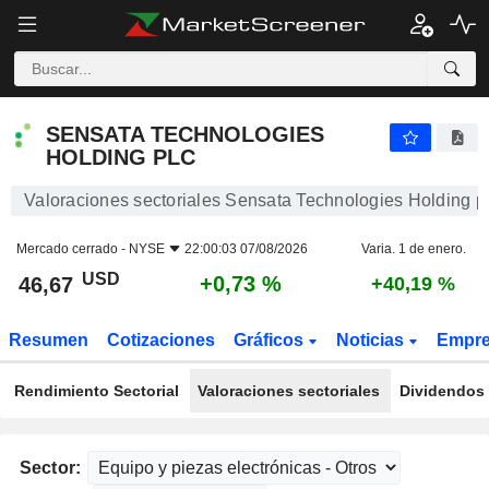
SENSATA TECHNOLOGIES HOLDING PLC
46,67
$
+0,73 %
SENSATA TECHNOLOGIES
HOLDING PLC
Valoraciones sectoriales Sensata Technologies Holding p
Mercado cerrado -
NYSE
22:00:03 07/08/2026
Varia. 1 de enero.
USD
+0,73 %
46,67
+40,19 %
Resumen
Cotizaciones
Gráficos
Noticias
Empr
Rendimiento Sectorial
Valoraciones sectoriales
Dividendos 
Sector: