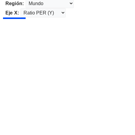
Región:
Eje X: