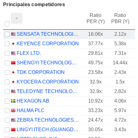
Principales competidores
Ratio
Ratio
PER (Y)
PBR (Y)
SENSATA TECHNOLOGIES HOLDING PLC
16.06x
2.12x
KEYENCE CORPORATION
37.77x
5.38x
FLEX LTD.
29.81x
7.31x
SHENGYI TECHNOLOGY CO.,LTD.
49.75x
14.44x
TDK CORPORATION
23.58x
2.43x
KYOCERA CORPORATION
32.9x
1.5x
TELEDYNE TECHNOLOGIES INCORPORATED
32.9x
2.82x
HEXAGON AB
10.92x
4.06x
HALMA PLC
33.23x
5.97x
ZEBRA TECHNOLOGIES CORPORATION
24.47x
4.72x
LINGYI ITECH (GUANGDONG) COMPANY
30.05x
3.43x