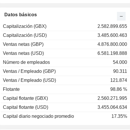
2001
-31,46 %
2000
+64,48 %
Datos básicos
1999
+68,69 %
Capitalización (GBX)
2.582.899.655
1998
+32,59 %
Capitalización (USD)
3.485.600.463
1997
+28,86 %
Ventas netas (GBP)
4.876.800.000
1996
+83,65 %
Ventas netas (USD)
6.581.198.888
1995
+30,60 %
Número de empleados
54.000
1994
+9,94 %
Ventas / Empleado (GBP)
90.311
1993
+83,89 %
Ventas / Empleado (USD)
121.874
1992
+21,08 %
Flotante
98.86 %
Capital flotante (GBX)
2.560.271.995
Capital flotante (USD)
3.455.064.634
Capital diario negociado promedio
17.35%