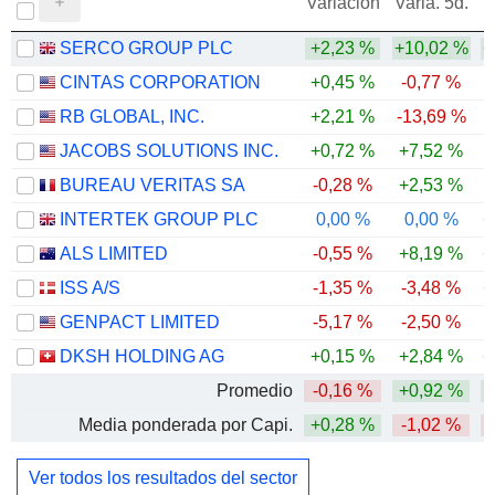
Variación
Varia. 5d.
SERCO GROUP PLC
+2,23 %
+10,02 %
+
CINTAS CORPORATION
+0,45 %
-0,77 %
-
RB GLOBAL, INC.
+2,21 %
-13,69 %
-
JACOBS SOLUTIONS INC.
+0,72 %
+7,52 %
BUREAU VERITAS SA
-0,28 %
+2,53 %
INTERTEK GROUP PLC
0,00 %
0,00 %
+
ALS LIMITED
-0,55 %
+8,19 %
+
ISS A/S
-1,35 %
-3,48 %
+
GENPACT LIMITED
-5,17 %
-2,50 %
-
DKSH HOLDING AG
+0,15 %
+2,84 %
+
Promedio
-0,16 %
+0,92 %
Media ponderada por Capi.
+0,28 %
-1,02 %
Ver todos los resultados del sector