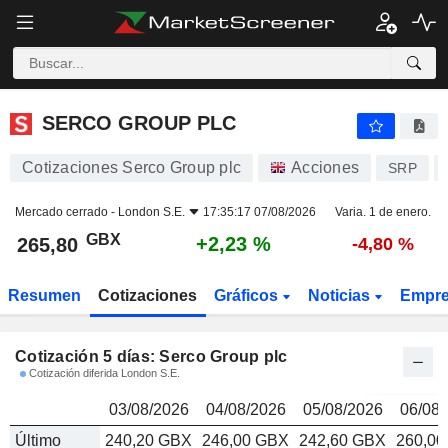
SERCO GROUP PLC
265,80
p
SERCO GROUP PLC
Cotizaciones Serco Group plc
Acciones
SRP
Mercado cerrado -
London S.E.
17:35:17 07/08/2026
Varia. 1 de enero.
GBX
+2,23 %
265,80
-4,80 %
Resumen
Cotizaciones
Gráficos
Noticias
Empr
Cotización 5 días: Serco Group plc
Cotización diferida London S.E.
03/08/2026
04/08/2026
05/08/2026
06/08/
Último
240,20 GBX
246,00 GBX
242,60 GBX
260,0