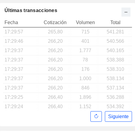
Últimas transacciones
Fecha
Cotización
Volumen
Total
17:29:57
265,80
715
541.281
17:29:46
266,20
401
540.566
17:29:37
266,20
1.777
540.165
17:29:37
266,20
78
538.388
17:29:37
266,20
176
538.310
17:29:37
266,20
1.000
538.134
17:29:37
266,20
846
537.134
17:29:25
266,40
1.896
536.288
17:29:24
266,40
1.152
534.392
Siguiente