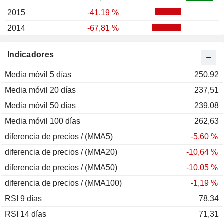
2015
-41,19 %
2014
-67,81 %
2013
-6,69 %
Indicadores
2012
+12,87 %
Media móvil 5 días
2011
-14,67 %
250,92
Media móvil 20 días
2010
+4,81 %
237,51
Media móvil 50 días
2009
+17,65 %
239,08
Media móvil 100 días
2008
-2,54 %
262,63
diferencia de precios / (MMA5)
2007
+21,01 %
-5,60 %
diferencia de precios / (MMA20)
2006
+21,56 %
-10,64 %
diferencia de precios / (MMA50)
2005
+30,94 %
-10,05 %
diferencia de precios / (MMA100)
2004
+39,53 %
-1,19 %
RSI 9 días
2003
+12,42 %
78,34
RSI 14 días
2002
-58,08 %
71,31