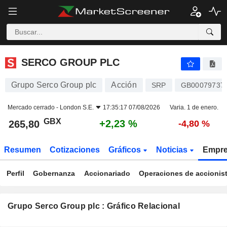
SERCO GROUP PLC
265,80
p
+2,23 %
SERCO GROUP PLC
Grupo Serco Group plc
Acción
SRP
GB00079737
Mercado cerrado -
London S.E.
17:35:17 07/08/2026
Varia. 1 de enero.
GBX
+2,23 %
265,80
-4,80 %
Resumen
Cotizaciones
Gráficos
Noticias
Empr
Perfil
Gobernanza
Accionariado
Operaciones de accionis
Grupo Serco Group plc : Gráfico Relacional