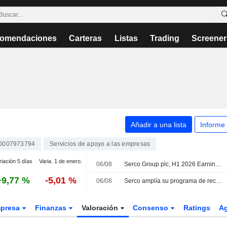
omendaciones
Carteras
Listas
Trading
Screener
Añadir a una lista
Informe
0007973794
Servicios de apoyo a las empresas
riación 5 días
Varia. 1 de enero.
06/08
Serco Group plc, H1 2026 Earnings Call, Aug 06, 2026
+9,77 %
-5,01 %
06/08
Serco amplía su programa de recompra de acciones tras el impulso de la división de Defensa en sus ventas
presa
Finanzas
Valoración
Consenso
Ratings
A