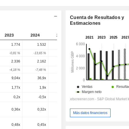
Cuenta de Resultados y
Estimaciones
2023
2024
2025
2026
2027
1.774
1.532
2.762
2.527
-
-0,81 %
-13,65 %
80,31 %
-8,53 %
-
2.336
2.162
3.472
3.232
3.127
-4,18 %
-7,48 %
60,63 %
-6,92 %
-3,26 %
9,04x
36,9x
19,8x
15,6x
14,2x
1,77x
1,9x
-
2,89x
2,55x
0,2x
-0,5x
0x
0,8x
1,54x
0,36x
0,32x
0,57x
0,5x
0,48x
Más datos financieros
0,48x
0,45x
0,71x
0,64x
0,6x