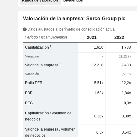
Ratios de Valoración
Dividendos
Valoración de la empresa: Serco Group plc
Datos ajustados al perímetro de consolidación actual
2021
2022
Período Fiscal: Diciembre
1
Capitalización
1.610
1.788
Variación
-
11,12 %
1
Valor de la empresa
2.218
2.438
Variación
-
9,91 %
Ratio PER
5,51x
12,2x
PBR
1,63x
1,84x
PEG
-
-0,3x
Capitalización / Volumen de
0,36x
0,39x
negocios
Valor de la empresa / volumen
0,5x
0,54x
de negocios