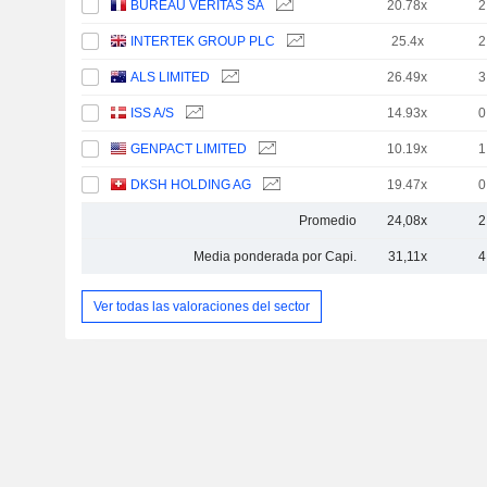
BUREAU VERITAS SA
20.78x
2
INTERTEK GROUP PLC
25.4x
2
ALS LIMITED
26.49x
3
ISS A/S
14.93x
0
GENPACT LIMITED
10.19x
1
DKSH HOLDING AG
19.47x
0
Promedio
24,08x
2
Media ponderada por Capi.
31,11x
4
Ver todas las valoraciones del sector