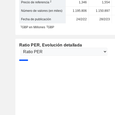
2
Precio de referencia
1,346
1,554
Número de valores (en miles)
1.195.806
1.150.897
Fecha de publicación
24/2/22
28/2/23
1
2
GBP en Millones
GBP
Ratio PER
, Evolución detallada