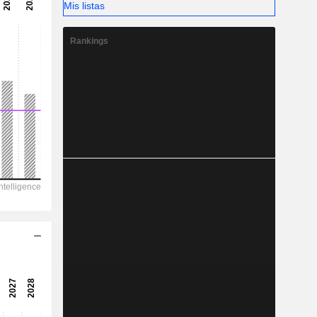
Mis listas
2,600
-
Rankings
-