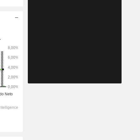
2028
-
-
3.010
-3,73 %
13,3x
2,21x
1,77x
0,46x
0,55x