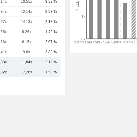
.14x
10.51x
3,52 %
14,55 mil M
.84x
12.14x
2,97 %
12,06 mil M
.67x
14.13x
2,18 %
8393,59 M
.65x
9.26x
1,42 %
6808,3 M
.16x
6.15x
2,07 %
6129,36 M
.41x
9.6x
3,83 %
5506,35 M
,33x
11,84x
2,12 %
17,18 mil M
,32x
17,28x
1,58 %