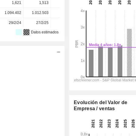
1,621
1,513
2,792
2,600
2,600
1.094.402
1.012.503
989.325
971.746
-
29/2/24
27/2/25
5/3/26
-
-
Datos estimados
Evolución del Valor de
Empresa / ventas