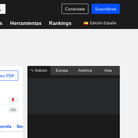
Conéctate
Suscribirse
s
Herramientas
Rankings
Edición España
Índices
Europa
América
Asia
 en PDF
AN
genda
Sector
Derivados
ETFs