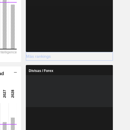
Más rankings
Divisas / Forex
ad