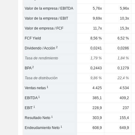
Valor de la empresa / EBITDA
5,76x
5,96x
Valor de la empresa / EBIT
9,69x
10,3x
Valor de empresa / FCF
11,7x
15,3x
FCF Yield
8,56 %
6,52 %
2
Dividendo / Acción
0,0241
0,0286
Tasa de rendimiento
1,79 %
1,84 %
2
BPA
0,2443
0,1279
Tasa de distribución
9,86 %
22,4 %
1
Ventas netas
4.425
4.534
1
EBITDA
385,1
409,2
1
EBIT
228,9
237
1
Resultado Neto
303,9
155,4
1
Endeudamiento Neto
608,9
649,9