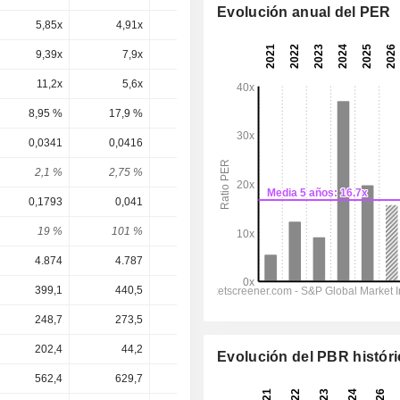
Evolución anual del PER
5,85x
4,91x
7,01x
6,58x
6,4x
9,39x
7,9x
12,8x
10,8x
9,97x
11,2x
5,6x
15,8x
18,6x
16,8x
8,95 %
17,9 %
6,32 %
5,37 %
5,97 %
0,0341
0,0416
0,045
0,0496
0,0551
2,1 %
2,75 %
1,61 %
1,91 %
2,12 %
0,1793
0,041
0,1407
0,167
0,1825
19 %
101 %
32 %
29,7 %
30,2 %
4.874
4.787
4.877
5.042
5.230
399,1
440,5
495
491,6
488,8
248,7
273,5
271,6
300,5
313,7
202,4
44,2
145,6
167,7
179,5
Evolución del PBR histór
562,4
629,7
710,1
705,5
600,2