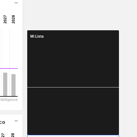
5,62x
9,09x
14,8x
Mi Lista
6,77 %
0,0606
2,33 %
0,1962
30,9 %
5.455
536
331,2
193,3
ico
483,7