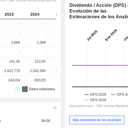
Dividendo / Acción (DPS) 
Evolución de las
2023
2024
2025
2026
2027
Estimaciones de los Anali
-
-
-
-
-
-
-
-
-
-
1,684
1,368
1,67
1,545
2,326
-
-
-
-
-
141,30
212,02
153,19
124,88
124,88
1.022.775
1.031.585
1.037.408
1.033.862
-
24/1/24
29/1/25
28/1/26
-
-
Datos estimados
Más revisiones de los analistas
e
06:00