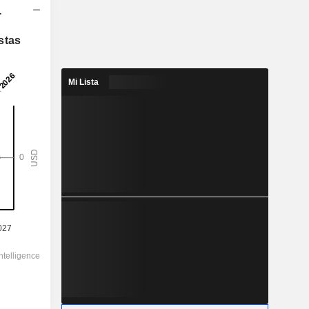
-
2028
stas
-
-
Mi Lista
3,255
-
124,88
-
-