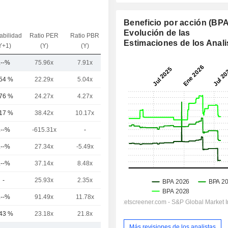
Beneficio por acción (BPA
Evolución de las
abilidad
Ratio PER
Ratio PBR
VE / Ventas
Estimaciones de los Anali
Y+1)
(Y)
(Y)
(Y)
.--%
75.96x
7.91x
7.38x
,54 %
22.29x
5.04x
6.12x
,76 %
24.27x
4.27x
4.85x
,17 %
38.42x
10.17x
3.65x
.--%
-615.31x
-
80.91x
.--%
27.34x
-5.49x
10.85x
.--%
37.14x
8.48x
2.4x
-
25.93x
2.35x
3.71x
.--%
91.49x
11.78x
8.71x
,43 %
23.18x
21.8x
3.85x
Más revisiones de los analistas