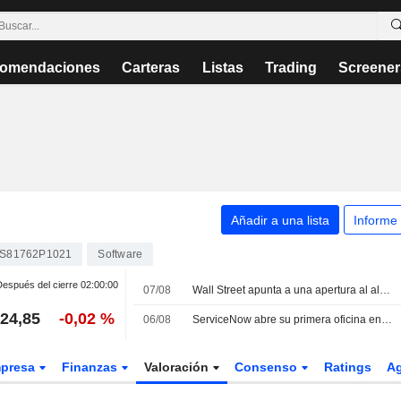
omendaciones
Carteras
Listas
Trading
Screener
Añadir a una lista
Informe
S81762P1021
Software
espués del cierre
02:00:00
07/08
Wall Street apunta a una apertura al alza tras una caída inesperada del empleo que enfría las expectativas de subida de tipos
24,85
-0,02 %
06/08
ServiceNow abre su primera oficina en Brasil y amplía sus alianzas académicas para impulsar el talento regional en IA
presa
Finanzas
Valoración
Consenso
Ratings
A