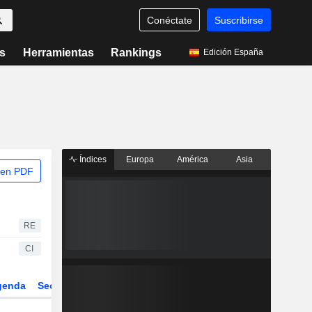
Conéctate
Suscribirse
s
Herramientas
Rankings
Edición España
Índices
Europa
América
Asia
 en PDF
RE
CI
genda
Sector
Derivados
ETFs