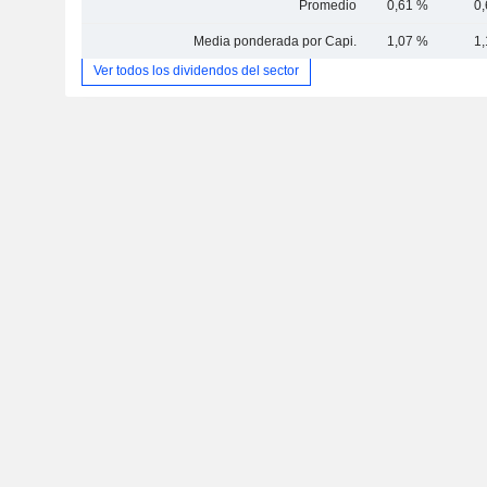
Promedio
0,61 %
0
Media ponderada por Capi.
1,07 %
1
Ver todos los dividendos del sector