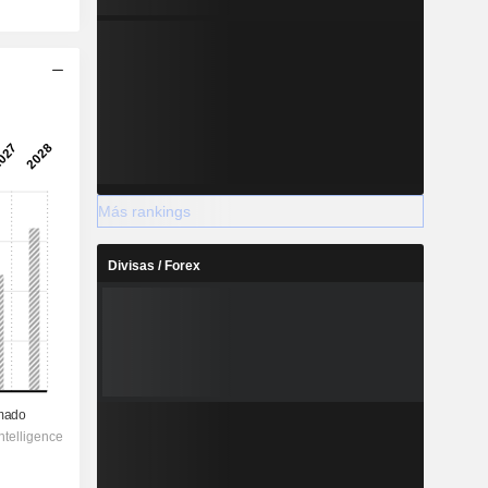
Más rankings
Divisas / Forex