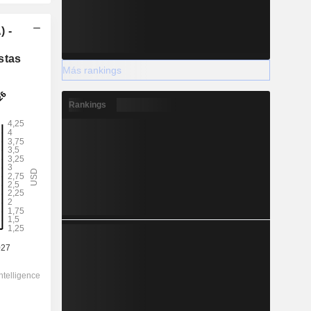
) -
stas
Más rankings
Rankings