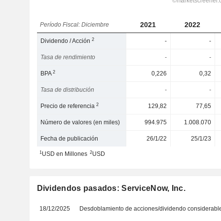
2021
2022
Período Fiscal: Diciembre
2
Dividendo / Acción
-
-
Tasa de rendimiento
-
-
2
BPA
0,226
0,32
Tasa de distribución
-
-
2
Precio de referencia
129,82
77,65
Número de valores (en miles)
994.975
1.008.070
Fecha de publicación
26/1/22
25/1/23
1
2
USD en Millones
USD
Dividendos pasados: ServiceNow, Inc.
18/12/2025
Desdoblamiento de acciones/dividendo considerabl