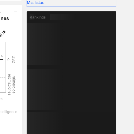
Mis listas
-
Rankings
ones