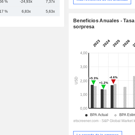
,66 %
-24,93x
7,37x
13,24x
,17 %
6,83x
5,63x
8,85x
Beneficios Anuales - Tasa
sorpresa