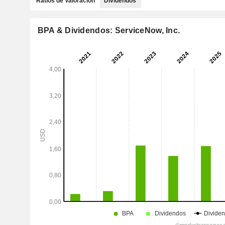
Ratios de Valoración
Dividendos
BPA & Dividendos: ServiceNow, Inc.