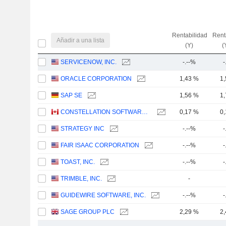
Rentabilidad
Rent
Añadir a una lista
(Y)
(
SERVICENOW, INC.
-.--%
-
ORACLE CORPORATION
1,43 %
1
SAP SE
1,56 %
1
CONSTELLATION SOFTWARE INC.
0,17 %
0
STRATEGY INC
-.--%
-
FAIR ISAAC CORPORATION
-.--%
-
TOAST, INC.
-.--%
-
TRIMBLE, INC.
-
GUIDEWIRE SOFTWARE, INC.
-.--%
-
SAGE GROUP PLC
2,29 %
2