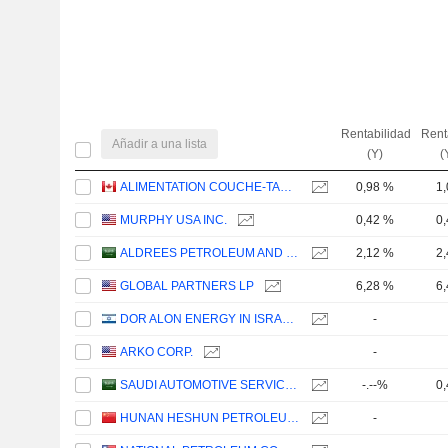
Rentabilidad
Rent
Añadir a una lista
(Y)
(
ALIMENTATION COUCHE-TARD INC.
0,98 %
1
MURPHY USA INC.
0,42 %
0
ALDREES PETROLEUM AND TRANSPORT SERVICES COMPANY
2,12 %
2
GLOBAL PARTNERS LP
6,28 %
6
DOR ALON ENERGY IN ISRAEL (1988) LTD
-
ARKO CORP.
-
SAUDI AUTOMOTIVE SERVICES COMPANY
-.--%
0
HUNAN HESHUN PETROLEUM CO.,LTD.
-