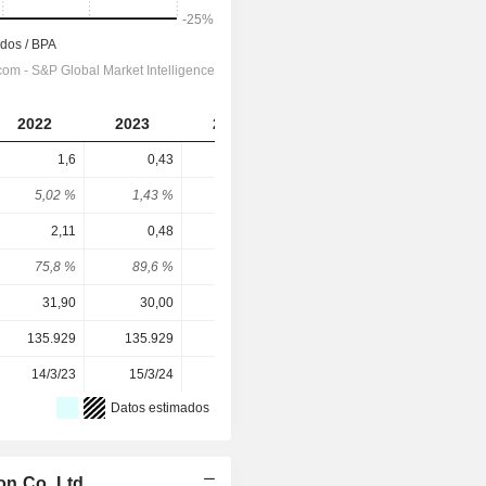
2022
2023
2024
2025
1,6
0,43
0,3
0,3
5,02 %
1,43 %
1,75 %
2,25 %
2,11
0,48
-3,43
-6,25
75,8 %
89,6 %
-8,75 %
-4,8 %
31,90
30,00
17,10
13,35
135.929
135.929
135.929
135.929
14/3/23
15/3/24
31/3/25
23/3/26
Datos estimados
on Co.,Ltd