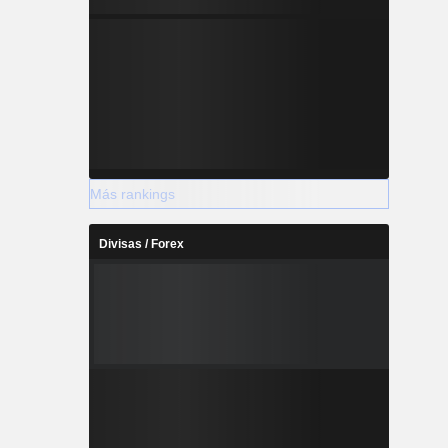
Más rankings
Divisas / Forex