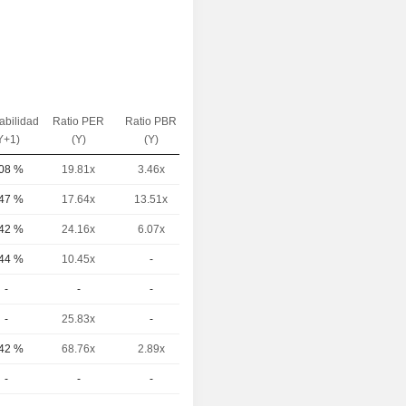
abilidad
Ratio PER
Ratio PBR
VE / Ventas
Y+1)
(Y)
(Y)
(Y)
,08 %
19.81x
3.46x
0.87x
,47 %
17.64x
13.51x
0.59x
,42 %
24.16x
6.07x
0.53x
,44 %
10.45x
-
-
-
-
-
-
-
25.83x
-
0.16x
,42 %
68.76x
2.89x
0.47x
-
-
-
-