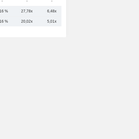
-
-
-
-
,16 %
27,78x
6,48x
0,52x
,16 %
20,02x
5,01x
0,81x