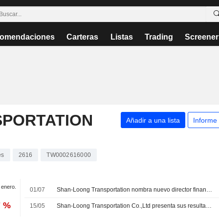
omendaciones
Carteras
Listas
Trading
Screener
SPORTATION
Añadir a una lista
Informe
es
2616
TW0002616000
e enero.
01/07
Shan-Loong Transportation nombra nuevo director financiero tras una remodelación de su cúpula directiva
7 %
15/05
Shan-Loong Transportation Co.,Ltd presenta sus resultados financieros del primer trimestre finalizado el 31 de marzo de 2026