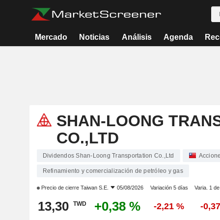
Mercado
Noticias
Análisis
Agenda
Rec
SHAN-LOONG TRAN
CO.,LTD
Dividendos Shan-Loong Transportation Co.,Ltd
Accion
Refinamiento y comercialización de petróleo y gas
Precio de cierre
Taiwan S.E.
05/08/2026
Variación 5 días
Varia. 1 d
13,30
+0,38 %
TWD
-2,21 %
-0,3