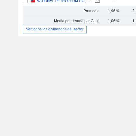
NATIONAL PETROLEUM CO., LTD.
-
Promedio
1,96 %
2
Media ponderada por Capi.
1,06 %
1
Ver todos los dividendos del sector