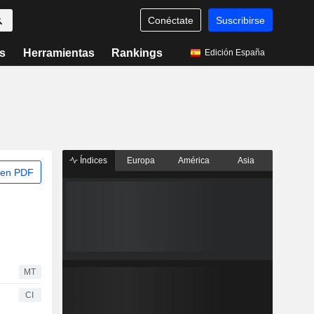
Conéctate
Suscribirse
s
Herramientas
Rankings
Edición España
Índices
Europa
América
Asia
 en PDF
MT
CI