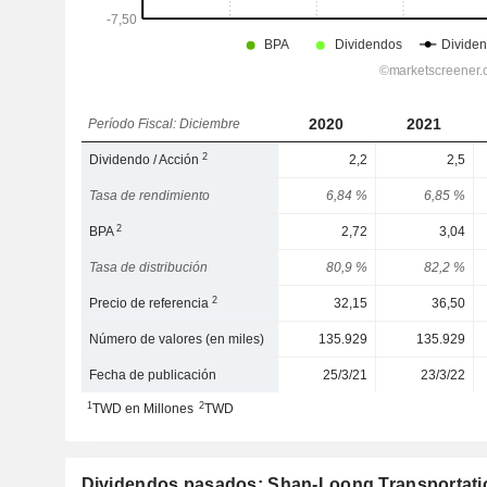
2020
2021
Período Fiscal: Diciembre
2
Dividendo / Acción
2,2
2,5
Tasa de rendimiento
6,84 %
6,85 %
2
BPA
2,72
3,04
Tasa de distribución
80,9 %
82,2 %
2
Precio de referencia
32,15
36,50
Número de valores (en miles)
135.929
135.929
Fecha de publicación
25/3/21
23/3/22
1
2
TWD en Millones
TWD
Dividendos pasados: Shan-Loong Transportati