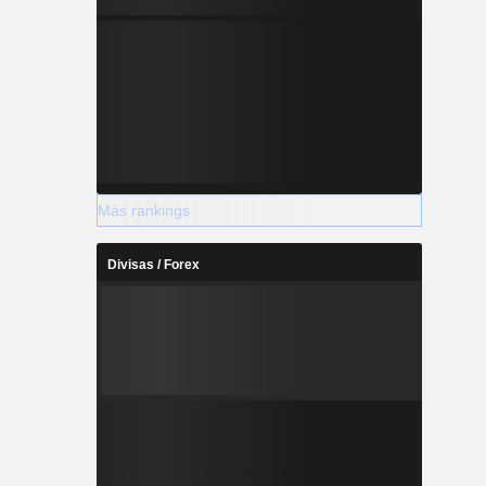
Más rankings
Divisas / Forex