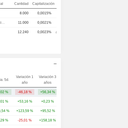
pal
Cantidad
Capitalización
8.000
0,0015%
Director financiero
11.000
0,0021%
12.240
0,0023%
Variación 1
Variación 3
ia. 5d.
Capi.($)
año
años
,02 %
-46,18 %
+56,34 %
1765,59 M
,01 %
+53,16 %
+0,23 %
26,67 mil M
,54 %
+123,59 %
+95,52 %
11,63 mil M
,29 %
-25,01 %
+158,18 %
6939,81 M