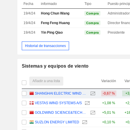
Fecha
informado
Tipo
Puesto princi
19/4/24
Hong Chun Wang
Administrador
Compra
19/4/24
Feng Feng Huang
Compra
19/4/24
Yin Ping Qiao
Presidente
Compra
Historial de transacciones
Sistemas y equipos de viento
Añadir a una lista
Variación
Var
SHANGHAI ELECTRIC WIND POWER GROUP CO., LTD.
-0,67 %
+3
VESTAS WIND SYSTEMS A/S
+1,08 %
+2
GOLDWIND SCIENCE&TECHNOLOGY CO., LTD.
+5,01 %
+18
SUZLON ENERGY LIMITED
+0,10 %
+0