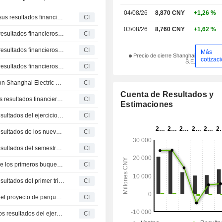
04/08/26
8,870 CNY
+1,26 %
Shanghai Electric Wind Power Group Co., Ltd. presenta sus resultados financieros del primer trimestre finalizado el 31 de marzo de 2026
CI
03/08/26
8,760 CNY
+1,62 %
Shanghai Electric Wind Power Group Co., Ltd. presenta resultados financieros para el ejercicio completo finalizado el 31 de diciembre de 2025
CI
Shanghai Electric Wind Power Group Co., Ltd. presenta resultados financieros para los nueve meses finalizados el 30 de septiembre de 2025
CI
Más
Precio de cierre Shanghai
cotizac
S.E.
Shanghai Electric Wind Power Group Co., Ltd. presenta resultados financieros del primer semestre finalizado el 30 de junio de 2025
CI
CGN Shengsi firma un contrato de compra de equipos con Shanghai Electric Wind Power
CI
Cuenta de Resultados y
Shanghai Electric Wind Power Group Co., Ltd. publica los resultados financieros del primer trimestre finalizado el 31 de marzo de 2025.
CI
Estimaciones
Shanghai Electric Wind Power Group Co. presenta los resultados del ejercicio finalizado el 31 de diciembre de 2024
CI
Shanghai Electric Wind Power Group Co. presenta los resultados de los nueve meses finalizados el 30 de septiembre de 2024
CI
Shanghai Electric Wind Power Group Co. presenta los resultados del semestre finalizado el 30 de junio de 2024
CI
Shanghai Electric Wind Power Group recibe la entrega de los primeros buques de servicio y operación de energía eólica marina
CI
Shanghai Electric Wind Power Group Co. presenta los resultados del primer trimestre finalizado el 31 de marzo de 2024
CI
Electric Wind Power suministrará aerogeneradores para el proyecto de parque eólico Hai Anh en la provincia de Quang Tri, Vietnam
CI
Shanghai Electric Wind Power Group Co. Ltd. presenta los resultados del ejercicio finalizado el 31 de diciembre de 2023
CI