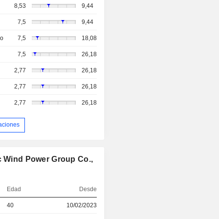
8,53
9,44
7,5
9,44
so
7,5
18,08
7,5
26,18
2,77
26,18
2,77
26,18
2,77
26,18
aciones
ic Wind Power Group Co.,
Edad
Desde
40
10/02/2023