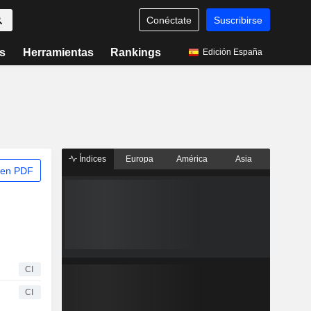
Conéctate
Suscribirse
s
Herramientas
Rankings
Edición España
Índices
Europa
América
Asia
 en PDF
CI
CI