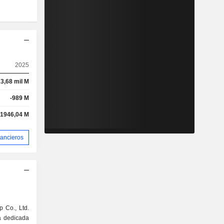
2025
3,68 mil M
-989 M
1946,04 M
nancieros
 Co., Ltd.
a dedicada