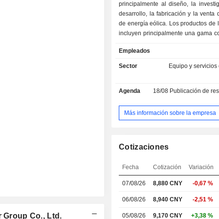
principalmente al diseño, la investi
desarrollo, la fabricación y la venta
de energía eólica. Los productos de
incluyen principalmente una gama c
aerogeneradores de entre 5 megavat
Empleados
16 MW, utilizados principalme
generación de energía eólica terrestr
Sector
Equipo y servicios
La empresa también se dedica a acti
servicios, tales como servicios de va
Agenda
18/08
Publicación de resultado
para aerogeneradores y optimiza
gestión de parques eólicos, des
inversión en recursos eólicos, así
Más información sobre la empresa
generación de energía en parques e
empresa opera en el mercado nac
mercados internacionales.
Cotizaciones
Fecha
Cotización
Variación
07/08/26
8,880 CNY
-0,67 %
06/08/26
8,940 CNY
-2,51 %
 Group Co., Ltd.
05/08/26
9,170 CNY
+3,38 %