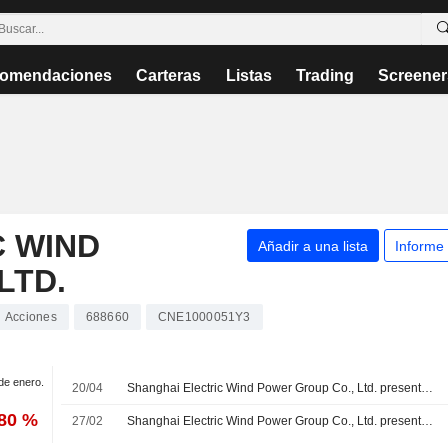
omendaciones
Carteras
Listas
Trading
Screener
C WIND
Añadir a una lista
Informe
LTD.
Acciones
688660
CNE1000051Y3
 de enero.
20/04
Shanghai Electric Wind Power Group Co., Ltd. presenta sus resultados financieros del primer trimestre finalizado el 31 de marzo de 2026
,80 %
27/02
Shanghai Electric Wind Power Group Co., Ltd. presenta resultados financieros para el ejercicio completo finalizado el 31 de diciembre de 2025