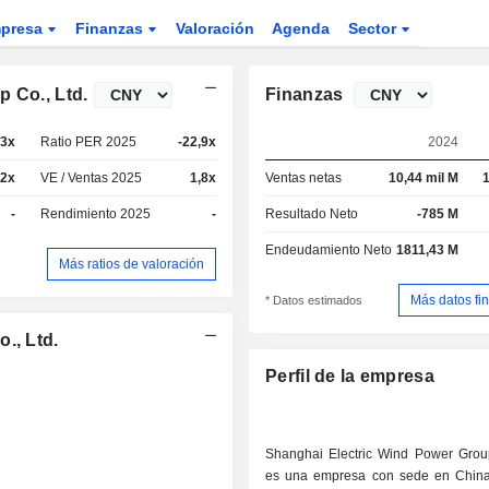
presa
Finanzas
Valoración
Agenda
Sector
 Co., Ltd.
Finanzas
,3x
Ratio PER 2025
-22,9x
2024
32x
VE / Ventas 2025
1,8x
Ventas netas
10,44 mil M
1
-
Rendimiento 2025
-
Resultado Neto
-785 M
Endeudamiento Neto
1811,43 M
Más ratios de valoración
Más datos fi
* Datos estimados
., Ltd.
Perfil de la empresa
Shanghai Electric Wind Power Group
es una empresa con sede en Chin