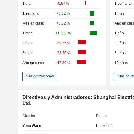
1 día
-0,67 %
1 semana
1 semana
+3,02 %
1 mes
Mes en curso
+3,02 %
Año en cur
1 mes
+10,31 %
1 año
3 mes
-29,75 %
3 años
6 mes
-36,30 %
5 años
Año en curso
-47,80 %
10 años
Más cotizaciones
Más cotiz
Directivos y Administradores: Shanghai Electr
Ltd.
Director
Puesto
Yong Wang
Presidente