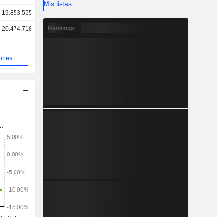
Mis listas
19.853.555
Rankings
20.474.718
iones