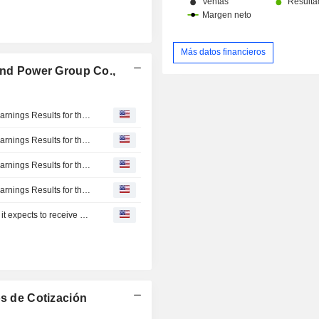
Más datos financieros
ind Power Group Co.,
Shanghai Electric Wind Power Group Co., Ltd. Reports Earnings Results for the First Quarter Ended March 31, 2026
Shanghai Electric Wind Power Group Co., Ltd. Reports Earnings Results for the Full Year Ended December 31, 2025
Shanghai Electric Wind Power Group Co., Ltd. Reports Earnings Results for the Nine Months Ended September 30, 2025
Shanghai Electric Wind Power Group Co., Ltd. Reports Earnings Results for the Half Year Ended June 30, 2025
Hainan Shenneng New Energy Co., Ltd. announced that it expects to receive CNY 294.6186 million in funding from Shenergy Company Limited, Shanghai Emperor of Cleaning Hi-Tech Co., Ltd, Shanghai Electric Wind Power Group Co., Ltd.
s de Cotización