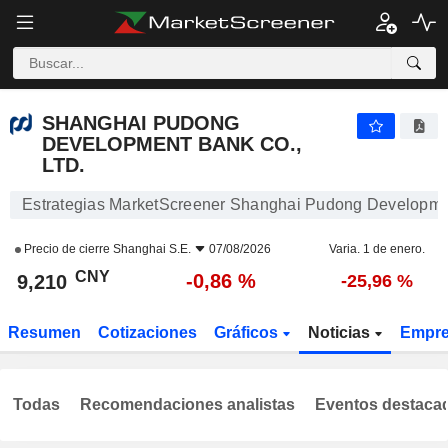
SHANGHAI PUDONG DEVELOPMENT BANK CO., LTD.
9,210
¥
-0,86 %
SHANGHAI PUDONG
DEVELOPMENT BANK CO.,
LTD.
Estrategias MarketScreener Shanghai Pudong Developmen
Precio de cierre
Shanghai S.E.
07/08/2026
Varia. 1 de enero.
CNY
-0,86 %
9,210
-25,96 %
Resumen
Cotizaciones
Gráficos
Noticias
Empr
Todas
Recomendaciones analistas
Eventos destaca