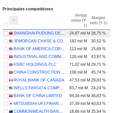
Principales competidores
Ventas
Margen
netas (Y-
E
neto (Y-1)
1)
SHANGHAI PUDONG DEVELOPMENT BANK CO., LTD.
24,87 mil M
28,75 %
JPMORGAN CHASE & CO.
182 mil M
30,52 %
BANK OF AMERICA CORPORATION
113 mil M
25,69 %
INDUSTRIAL AND COMMERCIAL BANK OF CHINA LIMITED
120 mil M
43,97 %
HSBC HOLDINGS PLC
71,02 mil M
29,71 %
CHINA CONSTRUCTION BANK CORPORATION
106 mil M
45,74 %
ROYAL BANK OF CANADA
47,53 mil M
29,83 %
WELLS FARGO & COMPANY
83,7 mil M
24,24 %
BANK OF CHINA LIMITED
94,34 mil M
36,83 %
MITSUBISHI UFJ FINANCIAL GROUP, INC.
37,39 mil M
40,83 %
COMMONWEALTH BANK OF AUSTRALIA
18,66 mil M
35,54 %