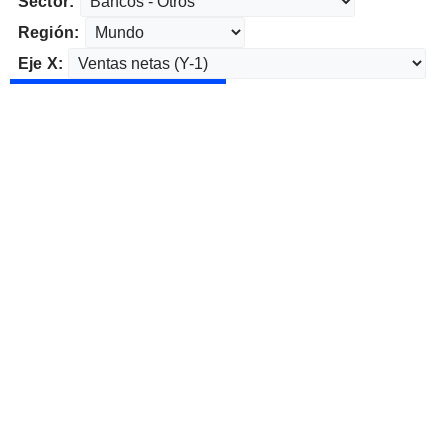
Sector:
Región:
Eje X: