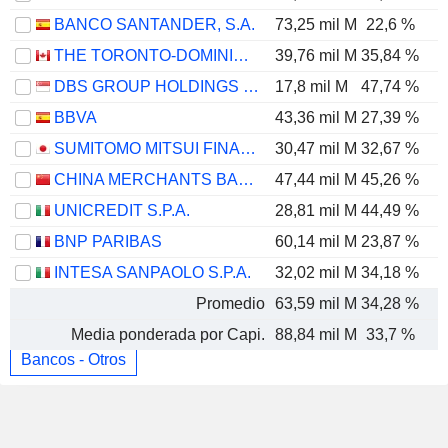
BANCO SANTANDER, S.A.
73,25 mil M
22,6 %
THE TORONTO-DOMINION BANK
39,76 mil M
35,84 %
DBS GROUP HOLDINGS LTD
17,8 mil M
47,74 %
BBVA
43,36 mil M
27,39 %
SUMITOMO MITSUI FINANCIAL GROUP, INC.
30,47 mil M
32,67 %
CHINA MERCHANTS BANK CO., LTD.
47,44 mil M
45,26 %
UNICREDIT S.P.A.
28,81 mil M
44,49 %
BNP PARIBAS
60,14 mil M
23,87 %
INTESA SANPAOLO S.P.A.
32,02 mil M
34,18 %
Promedio
63,59 mil M
34,28 %
Media ponderada por Capi.
88,84 mil M
33,7 %
Bancos - Otros