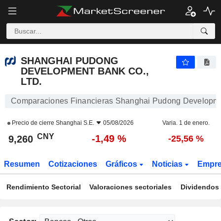
SHANGHAI PUDONG DEVELOPMENT BANK CO., LTD.
9,260
¥
-1,49 %
SHANGHAI PUDONG
DEVELOPMENT BANK CO.,
LTD.
Comparaciones Financieras Shanghai Pudong Developmen
Precio de cierre
Shanghai S.E.
05/08/2026
Varia. 1 de enero.
CNY
-1,49 %
9,260
-25,56 %
Resumen
Cotizaciones
Gráficos
Noticias
Empr
Rendimiento Sectorial
Valoraciones sectoriales
Dividendos 