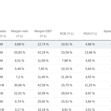
netas
Margen neto
Margen EBIT
Apal
ROE (Y-1)
ROA (Y-1)
(Y-1)
(Y-1)
(Y-1)
 M
6,68 %
12,73 %
10,51 %
4,89 %
 M
20,83 %
42,29 %
23,59 %
13,99 %
 M
6,51 %
11,09 %
7,98 %
4,65 %
 M
5,49 %
7,65 %
10,15 %
5,64 %
 M
7,2 %
11,49 %
11,28 %
4,55 %
l M
30,66 %
42,59 %
15,75 %
11,33 %
l M
22,01 %
32,09 %
29,04 %
8,97 %
 M
4,74 %
25,92 %
15,51 %
3,84 %
l M
3,17 %
10,16 %
9,91 %
3,51 %