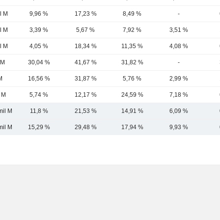
l M
9,96 %
17,23 %
8,49 %
-
l M
3,39 %
5,67 %
7,92 %
3,51 %
l M
4,05 %
18,34 %
11,35 %
4,08 %
 M
30,04 %
41,67 %
31,82 %
-
M
16,56 %
31,87 %
5,76 %
2,99 %
l M
5,74 %
12,17 %
24,59 %
7,18 %
mil M
11,8 %
21,53 %
14,91 %
6,09 %
mil M
15,29 %
29,48 %
17,94 %
9,93 %