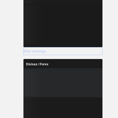
Más rankings
Divisas / Forex