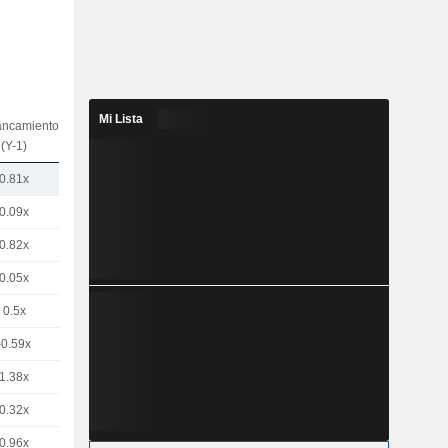
Mi Lista
ancamiento
(Y-1)
0.81x
0.09x
0.82x
0.05x
0.5x
-0.59x
1.38x
0.32x
0.96x