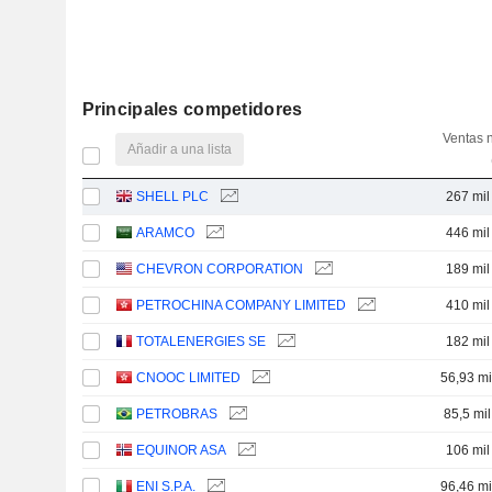
Principales competidores
Ventas 
Añadir a una lista
SHELL PLC
267 mil
ARAMCO
446 mil
CHEVRON CORPORATION
189 mil
PETROCHINA COMPANY LIMITED
410 mil
TOTALENERGIES SE
182 mil
CNOOC LIMITED
56,93 mi
PETROBRAS
85,5 mi
EQUINOR ASA
106 mil
ENI S.P.A.
96,46 mi