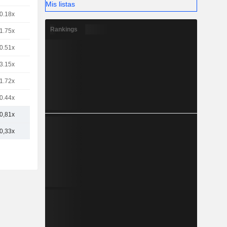
Mis listas
0.18x
Rankings
1.75x
0.51x
3.15x
1.72x
0.44x
0,81x
0,33x