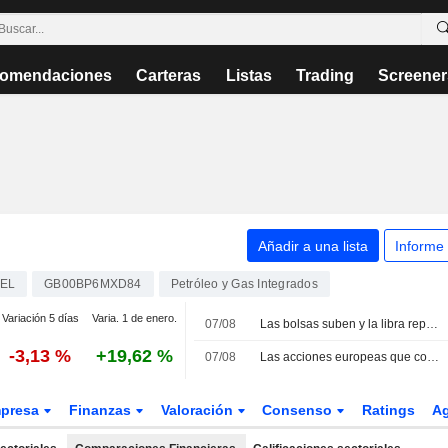
omendaciones
Carteras
Listas
Trading
Screener
Añadir a una lista
Informe
EL
GB00BP6MXD84
Petróleo y Gas Integrados
Variación 5 días
Varia. 1 de enero.
07/08
Las bolsas suben y la libra repunta tras la inesperada caída del empleo en EE. UU.
-3,13 %
+19,62 %
07/08
Las acciones europeas que cotizan en EE. UU. como American Depositary Receipts suben en la sesión del viernes
presa
Finanzas
Valoración
Consenso
Ratings
A