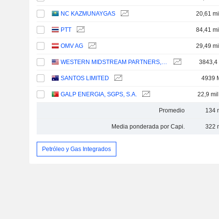
NC KAZMUNAYGAS
20,61 mi
PTT
84,41 mi
OMV AG
29,49 mi
WESTERN MIDSTREAM PARTNERS, LP
3843,4
SANTOS LIMITED
4939 
GALP ENERGIA, SGPS, S.A.
22,9 mi
Promedio
134 
Media ponderada por Capi.
322 
Petróleo y Gas Integrados