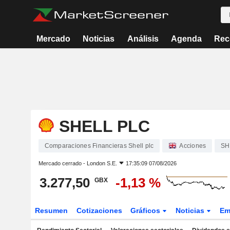
Mercado
Noticias
Análisis
Agenda
Rec
SHELL PLC
Comparaciones Financieras Shell plc
Acciones
SH
Mercado cerrado -
London S.E.
17:35:09 07/08/2026
3.277,50
-1,13 %
GBX
Resumen
Cotizaciones
Gráficos
Noticias
Em