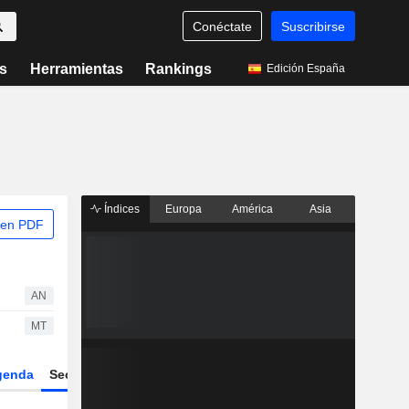
Conéctate
Suscribirse
s
Herramientas
Rankings
Edición España
Índices
Europa
América
Asia
 en PDF
AN
MT
genda
Sector
Derivados
ETFs