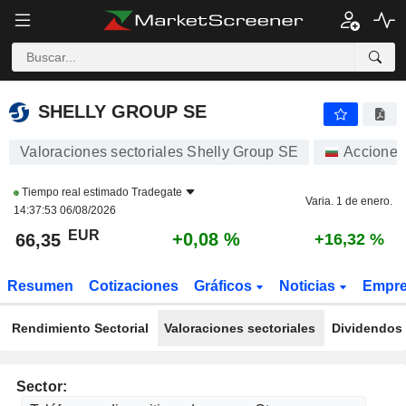
SHELLY GROUP SE
66,35
€
+0,08 %
SHELLY GROUP SE
Valoraciones sectoriales Shelly Group SE
Acciones
Tiempo real estimado
Tradegate
Varia. 1 de enero.
14:37:53 06/08/2026
EUR
+0,08 %
66,35
+16,32 %
Resumen
Cotizaciones
Gráficos
Noticias
Empr
Rendimiento Sectorial
Valoraciones sectoriales
Dividendos 
Sector: