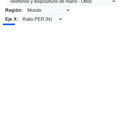
Región:
Eje X: