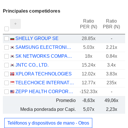
Principales competidores
Ratio
Ratio
PER (N)
PBR (N)
SHELLY GROUP SE
28.85x
-
SAMSUNG ELECTRONICS CO., LTD.
5.03x
2.21x
SK NETWORKS COMPANY LIMITED
18x
0.84x
JNTC CO., LTD.
15.24x
3.4x
XPLORA TECHNOLOGIES
12.02x
3.83x
TELECHOICE INTERNATIONAL LIMITED
12.77x
235x
ZEPP HEALTH CORPORATION
-152.33x
-
Promedio
-8,63x
49,06x
Media ponderada por Capi.
5,07x
2,23x
Teléfonos y dispositivos de mano - Otros