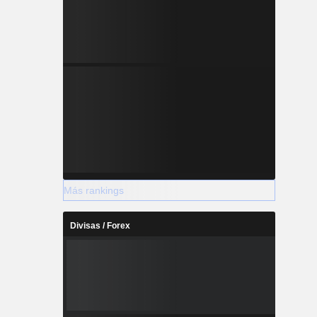
Más rankings
Divisas / Forex