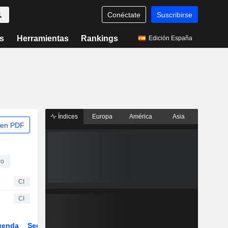
Conéctate
Suscribirse
s
Herramientas
Rankings
Edición España
Índices
Europa
América
Asia
 en PDF
ro
CI
CI
genda
Sector