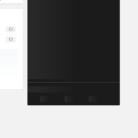
CI
CI