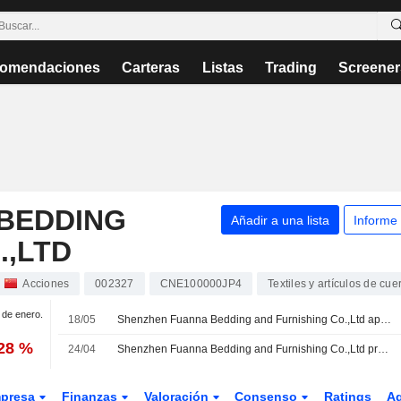
omendaciones
Carteras
Listas
Trading
Screener
BEDDING
Añadir a una lista
Informe
.,LTD
Acciones
002327
CNE100000JP4
Textiles y artículos de cue
1 de enero.
18/05
Shenzhen Fuanna Bedding and Furnishing Co.,Ltd aprueba el dividendo en efectivo para 2025
,28 %
24/04
Shenzhen Fuanna Bedding and Furnishing Co.,Ltd presenta sus resultados financieros del primer trimestre finalizado el 31 de marzo de 2026
presa
Finanzas
Valoración
Consenso
Ratings
A