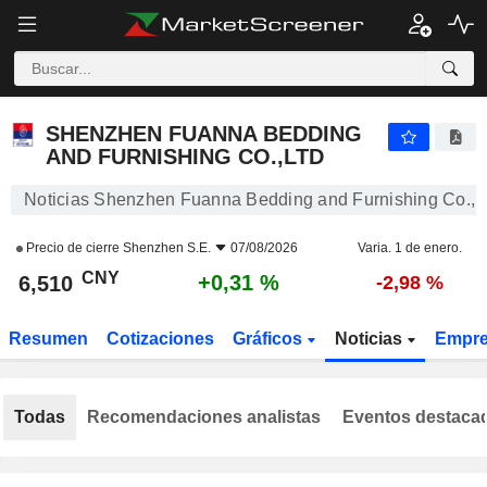
SHENZHEN FUANNA BEDDING AND FURNISHING CO.,LTD
6,510
¥
+0,31 %
SHENZHEN FUANNA BEDDING
AND FURNISHING CO.,LTD
Noticias Shenzhen Fuanna Bedding and Furnishing Co.,L
Precio de cierre
Shenzhen S.E.
07/08/2026
Varia. 1 de enero.
CNY
+0,31 %
6,510
-2,98 %
Resumen
Cotizaciones
Gráficos
Noticias
Empr
Todas
Recomendaciones analistas
Eventos destaca