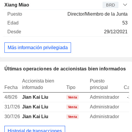
Xiang Miao
BRD
Director/Miembro de la Junta
53
29/12/2021
Más información privilegiada
Últimas operaciones de accionistas bien informados
Accionista bien
Puesto
Fecha
informado
Tipo
principal
Can
4/8/26
Jian Kai Liu
Administrador
-1
Venta
31/7/26
Jian Kai Liu
Administrador
-
Venta
30/7/26
Jian Kai Liu
Administrador
-
Venta
Historial de transacciones