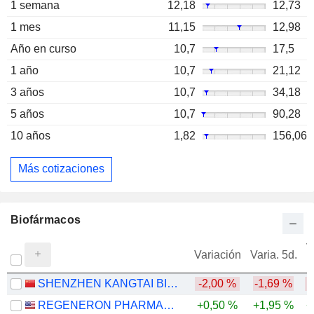
1 semana
12,18
12,73
1 mes
11,15
12,98
Año en curso
10,7
17,5
1 año
10,7
21,12
3 años
10,7
34,18
5 años
10,7
90,28
10 años
1,82
156,06
Más cotizaciones
Biofármacos
V
Variación
Varia. 5d.
SHENZHEN KANGTAI BIOLOGICAL PRODUCTS CO., LTD.
-2,00 %
-1,69 %
-
REGENERON PHARMACEUTICALS, INC.
+0,50 %
+1,95 %
+