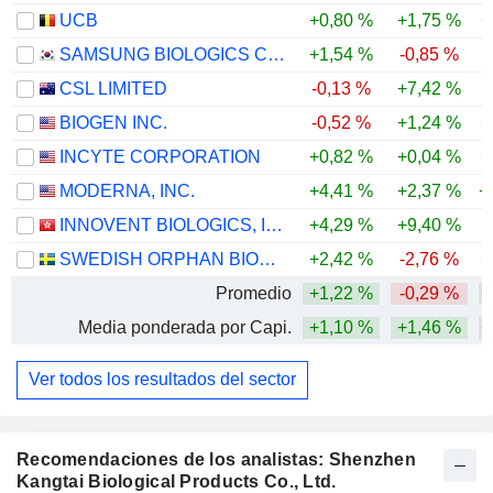
UCB
+0,80 %
+1,75 %
+
SAMSUNG BIOLOGICS CO.,LTD.
+1,54 %
-0,85 %
CSL LIMITED
-0,13 %
+7,42 %
-
BIOGEN INC.
-0,52 %
+1,24 %
+
INCYTE CORPORATION
+0,82 %
+0,04 %
+
MODERNA, INC.
+4,41 %
+2,37 %
+
INNOVENT BIOLOGICS, INC.
+4,29 %
+9,40 %
SWEDISH ORPHAN BIOVITRUM AB
+2,42 %
-2,76 %
+
Promedio
+1,22 %
-0,29 %
+
Media ponderada por Capi.
+1,10 %
+1,46 %
+
Ver todos los resultados del sector
Recomendaciones de los analistas: Shenzhen
Kangtai Biological Products Co., Ltd.