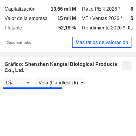
Capitalización
13,66 mil M
Ratio PER 2026 *
87
Valor de la empresa
15 mil M
VE / Ventas 2026 *
5,
Flotante
52,19 %
Rendimiento 2026 *
0,7
Más ratios de valoración
* Datos estimados
Gráfico: Shenzhen Kangtai Biological Products
Co., Ltd.