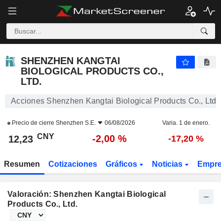
SHENZHEN KANGTAI BIOLOGICAL PRODUCTS CO., LTD.
12,23
¥
-2,00 %
SHENZHEN KANGTAI
BIOLOGICAL PRODUCTS CO.,
LTD.
Acciones Shenzhen Kangtai Biological Products Co., Ltd.
Precio de cierre
Shenzhen S.E.
06/08/2026
Varia. 1 de enero.
CNY
-2,00 %
12,23
-17,20 %
Resumen
Cotizaciones
Gráficos
Noticias
Empr
Valoración: Shenzhen Kangtai Biological
Products Co., Ltd.