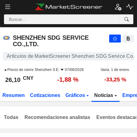
SHENZHEN SDG SERVICE CO.,LTD.
26,10
¥
-1,88 %
SHENZHEN SDG SERVICE
CO.,LTD.
Artículos de MarketScreener Shenzhen SDG Service Co.,L
Precio de cierre
Shenzhen S.E.
07/08/2026
Varia. 1 de enero.
CNY
-1,88 %
26,10
-33,25 %
Resumen
Cotizaciones
Gráficos
Noticias
Empr
Todas
Recomendaciones analistas
Eventos destaca