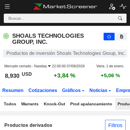
SHOALS TECHNOLOGIES GROUP, INC.
8,930
$
+3,84 %
SHOALS TECHNOLOGIES
GROUP, INC.
Productos de inversión Shoals Technologies Group, Inc.
Mercado cerrado -
Nasdaq
22:00:00 07/08/2026
Varia. 1 de enero.
USD
+3,84 %
8,930
+5,06 %
Resumen
Cotizaciones
Gráficos
Noticias
Empr
Todos
Warrants
Knock-Out
Prod apalancamiento
Produ
Filtros
Productos derivados