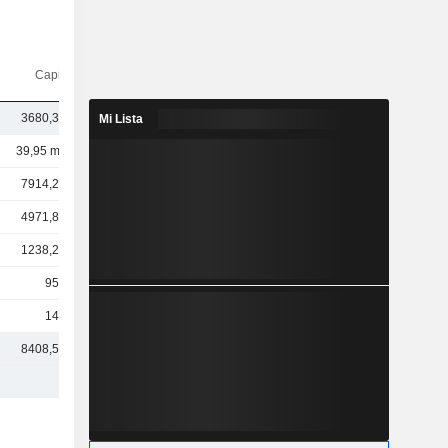
Capi.($)
3680,39 M
Mi Lista
39,95 mil M
7914,22 M
4971,89 M
1238,24 M
955 M
145 M
8408,51 M