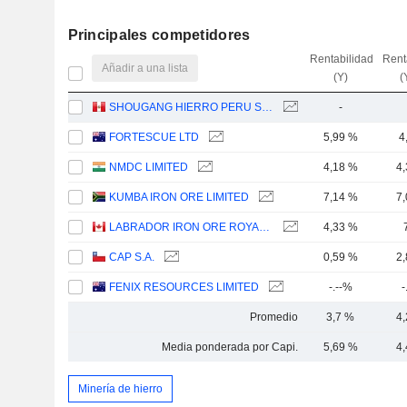
Principales competidores
Rentabilidad
Rent
Añadir a una lista
(Y)
(
SHOUGANG HIERRO PERU S.A.A.
-
FORTESCUE LTD
5,99 %
4
NMDC LIMITED
4,18 %
4
KUMBA IRON ORE LIMITED
7,14 %
7
LABRADOR IRON ORE ROYALTY CORPORATION
4,33 %
CAP S.A.
0,59 %
2
FENIX RESOURCES LIMITED
-.--%
-
Promedio
3,7 %
4
Media ponderada por Capi.
5,69 %
4
Minería de hierro