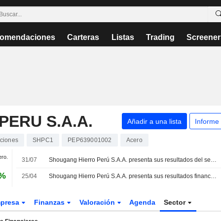
omendaciones
Carteras
Listas
Trading
Screener
ERU S.A.A.
Añadir a una lista
Informe
ciones
SHPC1
PEP639001002
Acero
ero.
31/07
Shougang Hierro Perú S.A.A. presenta sus resultados del segundo trimestre y del primer semestre de 2026
 %
25/04
Shougang Hierro Perú S.A.A. presenta sus resultados financieros del primer trimestre finalizado el 31 de marzo de 2026
presa
Finanzas
Valoración
Agenda
Sector