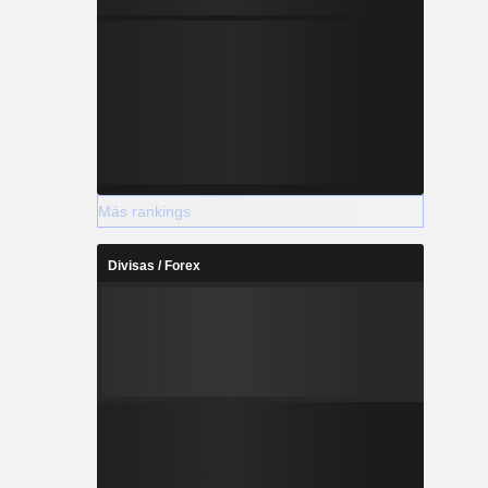
Más rankings
Divisas / Forex