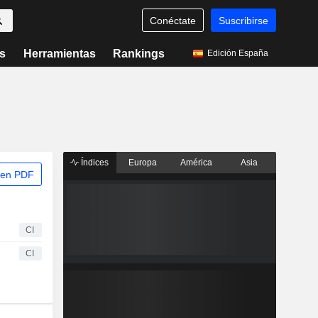
Conéctate
Suscribirse
s
Herramientas
Rankings
Edición España
Índices
Europa
América
Asia
 en PDF
CI
CI