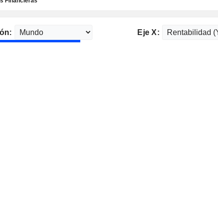
 Financieras
ón:
Eje X: