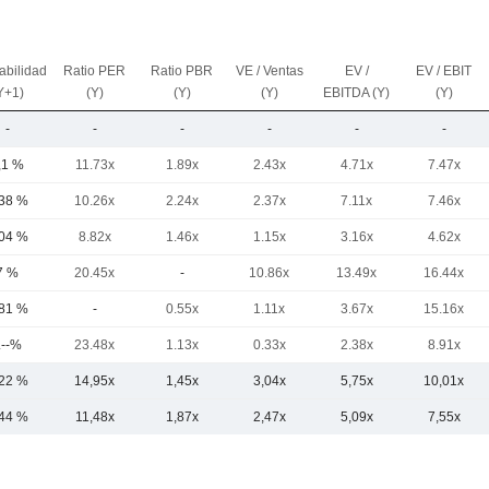
abilidad
Ratio PER
Ratio PBR
VE / Ventas
EV /
EV / EBIT
Y+1)
(Y)
(Y)
(Y)
EBITDA (Y)
(Y)
-
-
-
-
-
-
,1 %
11.73x
1.89x
2.43x
4.71x
7.47x
,38 %
10.26x
2.24x
2.37x
7.11x
7.46x
,04 %
8.82x
1.46x
1.15x
3.16x
4.62x
7 %
20.45x
-
10.86x
13.49x
16.44x
,81 %
-
0.55x
1.11x
3.67x
15.16x
.--%
23.48x
1.13x
0.33x
2.38x
8.91x
,22 %
14,95x
1,45x
3,04x
5,75x
10,01x
,44 %
11,48x
1,87x
2,47x
5,09x
7,55x