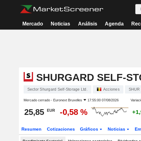
Mercado
Noticias
Análisis
Agenda
Rec
SHURGARD SELF-ST
Sector Shurgard Self-Storage Ltd.
Acciones
SHUR
Mercado cerrado -
Euronext Bruxelles
17:55:00 07/08/2026
Variac
25,85
-0,58 %
EUR
+1
Resumen
Cotizaciones
Gráficos
Noticias
Em