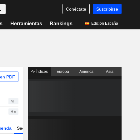
Conéctate
Suscribirse
s
Herramientas
Rankings
Edición España
Índices
Europa
América
Asia
 en PDF
MT
RE
genda
Sector
Derivados
ETFs