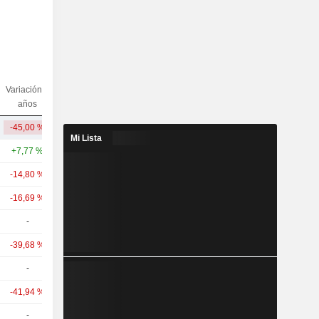
Variación 5
Variación
Capi.($)
años
10 años
-45,00 %
-
3017,5 M
Mi Lista
+7,77 %
+41,09 %
61,35 mil M
-14,80 %
+81,30 %
31,59 mil M
-16,69 %
+50,36 %
9405,03 M
-
-
9645,8 M
-39,68 %
+21,05 %
2380,61 M
-
-
1899,71 M
-41,94 %
+69,92 %
1846,79 M
-
-
1196,87 M