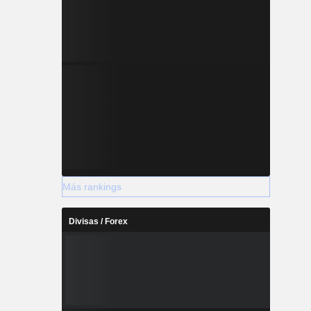
Más rankings
Divisas / Forex