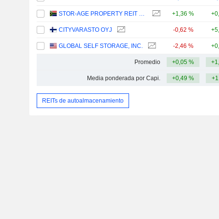
STOR-AGE PROPERTY REIT LIMITED
+1,36 %
+0
CITYVARASTO OYJ
-0,62 %
+5
GLOBAL SELF STORAGE, INC.
-2,46 %
+0
Promedio
+0,05 %
+1
Media ponderada por Capi.
+0,49 %
+1
REITs de autoalmacenamiento