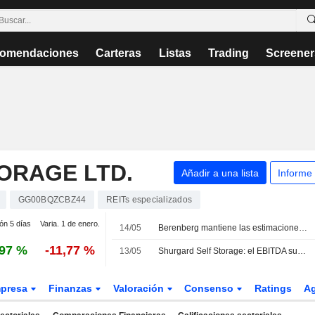
omendaciones
Carteras
Listas
Trading
Screener
ORAGE LTD.
Añadir a una lista
Informe
GG00BQZCBZ44
REITs especializados
ión 5 días
Varia. 1 de enero.
14/05
Berenberg mantiene las estimaciones de Shurgard tras los resultados del primer trimestre; mantiene el precio objetivo y la recomendación
,97 %
-11,77 %
13/05
Shurgard Self Storage: el EBITDA subyacente del primer trimestre alcanza los 56.2 millones de euros
presa
Finanzas
Valoración
Consenso
Ratings
A