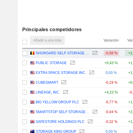
Principales competidores
Añadir a una lista
Variación
Var
SHURGARD SELF-STORAGE LTD.
-0,58 %
+1
PUBLIC STORAGE
+0,43 %
+1
EXTRA SPACE STORAGE INC.
0,00 %
+1
CUBESMART
-0,19 %
+0
LINEAGE, INC.
+4,23 %
-0
BIG YELLOW GROUP PLC
-0,77 %
+1
SMARTSTOP SELF STORAGE REIT, INC.
-0,44 %
+2
SAFESTORE HOLDINGS PLC
-0,32 %
+1
STORAGE KING GROUP
0,00 %
0