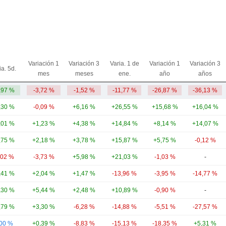
Variación 1
Variación 3
Varia. 1 de
Variación 1
Variación 3
ia. 5d.
mes
meses
ene.
año
años
,97 %
-3,72 %
-1,52 %
-11,77 %
-26,87 %
-36,13 %
,30 %
-0,09 %
+6,16 %
+26,55 %
+15,68 %
+16,04 %
,01 %
+1,23 %
+4,38 %
+14,84 %
+8,14 %
+14,07 %
,75 %
+2,18 %
+3,78 %
+15,87 %
+5,75 %
-0,12 %
,02 %
-3,73 %
+5,98 %
+21,03 %
-1,03 %
-
,41 %
+2,04 %
+1,47 %
-13,96 %
-3,95 %
-14,77 %
,30 %
+5,44 %
+2,48 %
+10,89 %
-0,90 %
-
,79 %
+3,30 %
-6,28 %
-14,88 %
-5,51 %
-27,57 %
,00 %
+0,39 %
-8,83 %
-15,13 %
-18,35 %
+5,31 %