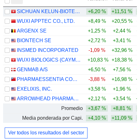
SICHUAN KELUN-BIOTECH BIOPHARMACEUTICAL CO., LTD.
+6,20 %
+11,51 %
+
WUXI APPTEC CO., LTD.
+8,49 %
+20,55 %
+
ARGENX SE
+1,25 %
+2,44 %
+
BIONTECH SE
+2,72 %
+3,41 %
-
INSMED INCORPORATED
-1,09 %
+32,96 %
+
WUXI BIOLOGICS (CAYMAN) INC.
+10,83 %
+18,38 %
+
GENMAB A/S
+6,50 %
+7,56 %
+
PHARMAESSENTIA CORPORATION
-3,88 %
+16,98 %
+
EXELIXIS, INC.
+3,58 %
+1,96 %
+
ARROWHEAD PHARMACEUTICALS, INC.
+2,12 %
+3,54 %
+
Promedio
+3,67 %
+8,81 %
+
Media ponderada por Capi.
+4,10 %
+11,09 %
+
Ver todos los resultados del sector