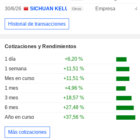
30/6/26
SICHUAN KELUN PHARMACEUTICAL CO., LT
Empresa
-8
Otros
Historial de transacciones
Cotizaciones y Rendimientos
1 día
+6,20 %
1 semana
+11,51 %
Mes en curso
+11,51 %
1 mes
+4,96 %
3 mes
+18,57 %
6 mes
+27,48 %
Año en curso
+37,56 %
Más cotizaciones