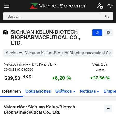
SICHUAN KELUN-BIOTECH BIOPHARMACEUTICAL CO., LTD.
539,50
$
+6,20 %
SICHUAN KELUN-BIOTECH
BIOPHARMACEUTICAL CO.,
LTD.
Acciones Sichuan Kelun-Biotech Biopharmaceutical Co., L
Mercado cerrado -
Hong Kong S.E.
Varia. 1 de
10:08:13 07/08/2026
enero.
HKD
+6,20 %
539,50
+37,56 %
Resumen
Cotizaciones
Gráficos
Noticias
Empr
Valoración: Sichuan Kelun-Biotech
Biopharmaceutical Co., Ltd.