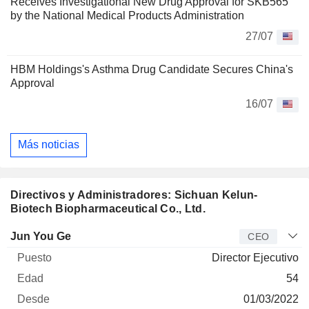
Receives Investigational New Drug Approval for SKB565
by the National Medical Products Administration
27/07
HBM Holdings's Asthma Drug Candidate Secures China's
Approval
16/07
Más noticias
Directivos y Administradores: Sichuan Kelun-
Biotech Biopharmaceutical Co., Ltd.
Director
Puesto
Edad
Desde
Jun You Ge
CEO
Director Ejecutivo
54
01/03/2022