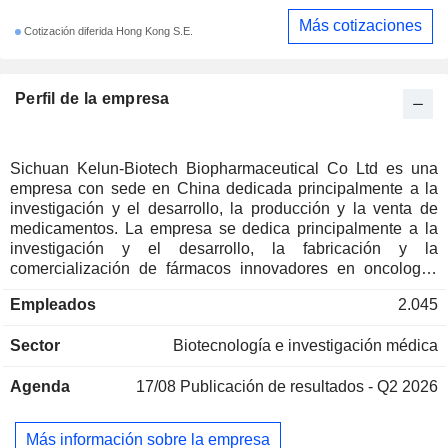
Más cotizaciones
Cotización diferida Hong Kong S.E.
Perfil de la empresa
Sichuan Kelun-Biotech Biopharmaceutical Co Ltd es una
empresa con sede en China dedicada principalmente a la
investigación y el desarrollo, la producción y la venta de
medicamentos. La empresa se dedica principalmente a la
investigación y el desarrollo, la fabricación y la
comercialización de fármacos innovadores en oncología,
inmunología y otras áreas terapéuticas. Los productos de la
Empleados
2.045
empresa son conjugados de anticuerpos y fármacos (ADC)
como el SKB264, el A166 y otros. Los productos de la
Sector
Biotecnología e investigación médica
empresa se utilizan principalmente para el tratamiento del
cáncer de mama, el cáncer de pulmón no microcítico, el
Agenda
17/08
Publicación de resultados - Q2 2026
cáncer gastrointestinal y otras enfermedades.
Más información sobre la empresa