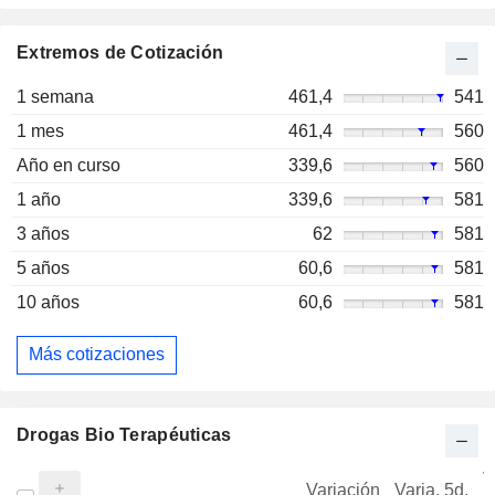
Extremos de Cotización
1 semana
461,4
541
1 mes
461,4
560
Año en curso
339,6
560
1 año
339,6
581
3 años
62
581
5 años
60,6
581
10 años
60,6
581
Más cotizaciones
Drogas Bio Terapéuticas
V
Variación
Varia. 5d.