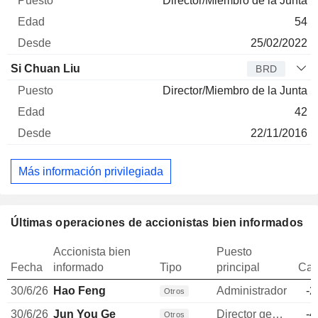
Director/Miembro de la Junta
54
25/02/2022
Si Chuan Liu
BRD
Director/Miembro de la Junta
42
22/11/2016
Más información privilegiada
Últimas operaciones de accionistas bien informados
Accionista bien
Puesto
Fecha
informado
Tipo
principal
Can
30/6/26
Hao Feng
Administrador
-2
Otros
30/6/26
Jun You Ge
Director general
-4
Otros