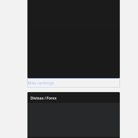
Más rankings
Divisas / Forex