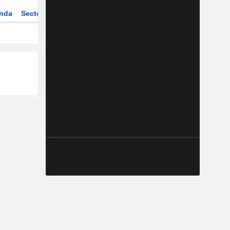
nda
Sector
Derivados