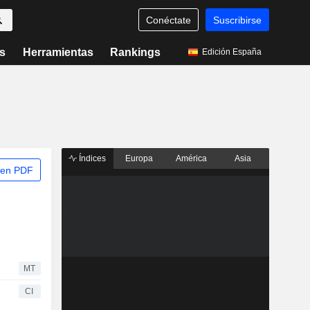
Conéctate
Suscribirse
s
Herramientas
Rankings
Edición España
Índices
Europa
América
Asia
 en PDF
MT
CI