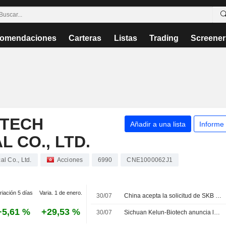
omendaciones
Carteras
Listas
Trading
Screener
OTECH
Añadir a una lista
Informe
 CO., LTD.
l Co., Ltd.
Acciones
6990
CNE1000062J1
riación 5 días
Varia. 1 de enero.
30/07
China acepta la solicitud de SKB Biopharma para una nueva indicación de su fármaco contra el cáncer de mama
+5,61 %
+29,53 %
30/07
Sichuan Kelun-Biotech anuncia la aceptacion de una nueva indicacion para sacituzumab tirumotecan como tratamiento de primera linea en cancer de mama triple negativo avanzado