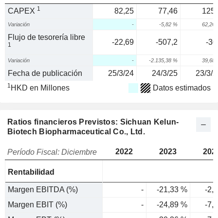
1
CAPEX
82,25
77,46
125,
Variación
-
-5,82 %
62,26
Flujo de tesorería libre
-22,69
-507,2
-30
1
Variación
-
-2.135,38 %
39,68
Fecha de publicación
25/3/24
24/3/25
23/3/2
1
HKD en Millones
Datos estimados
Ratios financieros Previstos: Sichuan Kelun-
Biotech Biopharmaceutical Co., Ltd.
2022
2023
202
Período Fiscal: Diciembre
Rentabilidad
Margen EBITDA (%)
-
-21,33 %
-2,
Margen EBIT (%)
-
-24,89 %
-7,