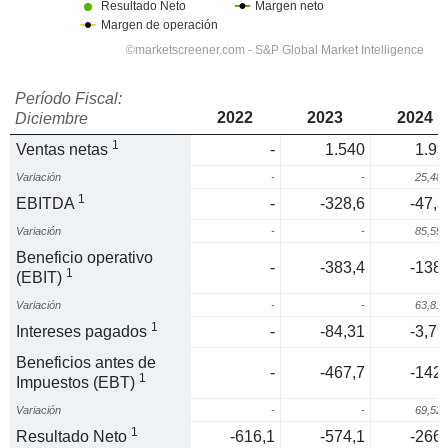
Período Fiscal:
2022
2023
2024
Diciembre
1
Ventas netas
-
1.540
1.93
Variación
-
-
25,48
1
EBITDA
-
-328,6
-47,3
Variación
-
-
85,59
Beneficio operativo
-
-383,4
-138,
1
(EBIT)
Variación
-
-
63,81
1
Intereses pagados
-
-84,31
-3,79
Beneficios antes de
-
-467,7
-142,
1
Impuestos (EBT)
Variación
-
-
69,52
1
Resultado Neto
-616,1
-574,1
-266,