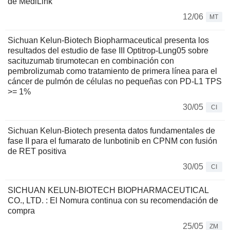
de MediLink
12/06
MT
Sichuan Kelun-Biotech Biopharmaceutical presenta los
resultados del estudio de fase III Optitrop-Lung05 sobre
sacituzumab tirumotecan en combinación con
pembrolizumab como tratamiento de primera línea para el
cáncer de pulmón de células no pequeñas con PD-L1 TPS
>= 1%
30/05
CI
Sichuan Kelun-Biotech presenta datos fundamentales de
fase II para el fumarato de lunbotinib en CPNM con fusión
de RET positiva
30/05
CI
SICHUAN KELUN-BIOTECH BIOPHARMACEUTICAL
CO., LTD. : El Nomura continua con su recomendación de
compra
25/05
ZM