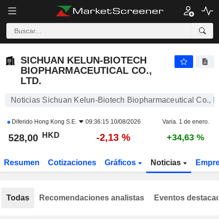
SICHUAN KELUN-BIOTECH BIOPHARMACEUTICAL CO., LTD.
528,00
$
-2,13 %
SICHUAN KELUN-BIOTECH
BIOPHARMACEUTICAL CO.,
LTD.
Noticias Sichuan Kelun-Biotech Biopharmaceutical Co., Lt
Diferido
Hong Kong S.E.
09:36:15 10/08/2026
Varia. 1 de enero.
HKD
-2,13 %
528,00
+34,63 %
Resumen
Cotizaciones
Gráficos
Noticias
Empr
Todas
Recomendaciones analistas
Eventos destaca