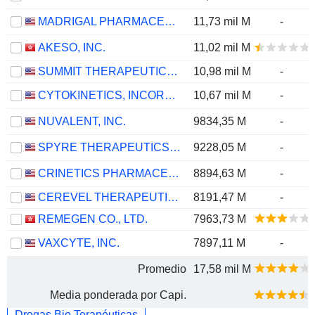
MADRIGAL PHARMACEUTICALS, INC.
11,73 mil M
-
AKESO, INC.
11,02 mil M
SUMMIT THERAPEUTICS INC.
10,98 mil M
-
CYTOKINETICS, INCORPORATED
10,67 mil M
-
NUVALENT, INC.
9834,35 M
-
SPYRE THERAPEUTICS, INC.
9228,05 M
-
CRINETICS PHARMACEUTICALS, INC.
8894,63 M
-
CEREVEL THERAPEUTICS HOLDINGS, INC.
8191,47 M
-
REMEGEN CO., LTD.
7963,73 M
VAXCYTE, INC.
7897,11 M
-
Promedio
17,58 mil M
Media ponderada por Capi.
Drogas Bio Terapéuticas