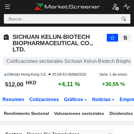
SICHUAN KELUN-BIOTECH BIOPHARMACEUTICAL CO., LTD.
512,00
$
+4,11 %
SICHUAN KELUN-BIOTECH
BIOPHARMACEUTICAL CO.,
LTD.
Calificaciones sectoriales Sichuan Kelun-Biotech Biophar
Diferido
Hong Kong S.E.
05:59:43 06/08/2026
Varia. 1 de enero.
HKD
+4,11 %
512,00
+30,55 %
Resumen
Cotizaciones
Gráficos
Noticias
Empr
Rendimiento Sectorial
Valoraciones sectoriales
Dividendos 