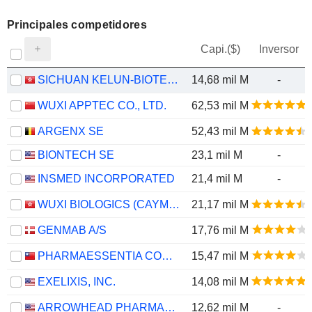
Principales competidores
Capi.($)
Inversor
SICHUAN KELUN-BIOTECH BIOPHARMACEUTICAL CO., LTD.
14,68 mil M
-
WUXI APPTEC CO., LTD.
62,53 mil M
ARGENX SE
52,43 mil M
BIONTECH SE
23,1 mil M
-
INSMED INCORPORATED
21,4 mil M
-
WUXI BIOLOGICS (CAYMAN) INC.
21,17 mil M
GENMAB A/S
17,76 mil M
PHARMAESSENTIA CORPORATION
15,47 mil M
EXELIXIS, INC.
14,08 mil M
ARROWHEAD PHARMACEUTICALS, INC.
12,62 mil M
-