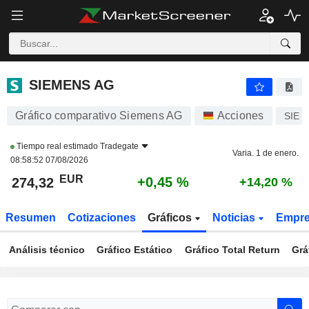
SIEMENS AG
274,32
€
+0,45 %
SIEMENS AG
Gráfico comparativo Siemens AG
Acciones
SIE
Tiempo real estimado
Tradegate
Varia. 1 de enero.
08:58:52 07/08/2026
EUR
+0,45 %
274,32
+14,20 %
Resumen
Cotizaciones
Gráficos
Noticias
Empr
Análisis técnico
Gráfico Estático
Gráfico Total Return
Grá