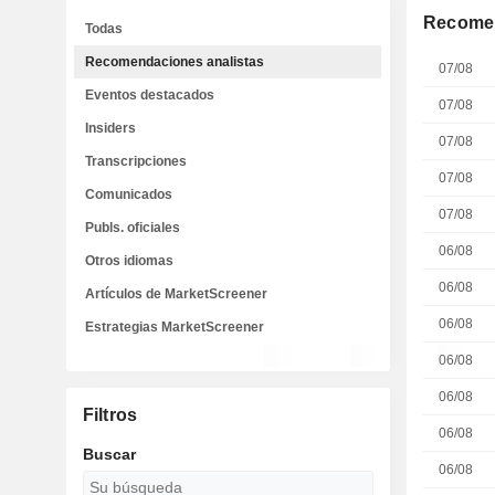
Recomen
Todas
Recomendaciones analistas
07/08
Eventos destacados
07/08
Insiders
07/08
Transcripciones
07/08
Comunicados
07/08
Publs. oficiales
06/08
Otros idiomas
06/08
Artículos de MarketScreener
06/08
Estrategias MarketScreener
06/08
06/08
Filtros
06/08
Buscar
06/08