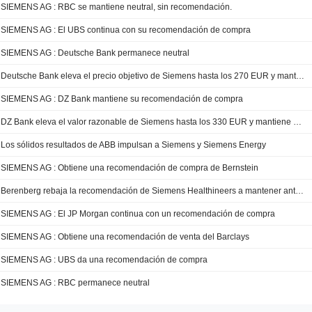
SIEMENS AG : RBC se mantiene neutral, sin recomendación.
SIEMENS AG : El UBS continua con su recomendación de compra
SIEMENS AG : Deutsche Bank permanece neutral
Deutsche Bank eleva el precio objetivo de Siemens hasta los 270 EUR y mantiene su recomendación de mantener
SIEMENS AG : DZ Bank mantiene su recomendación de compra
DZ Bank eleva el valor razonable de Siemens hasta los 330 EUR y mantiene su recomendación de compra
Los sólidos resultados de ABB impulsan a Siemens y Siemens Energy
SIEMENS AG : Obtiene una recomendación de compra de Bernstein
Berenberg rebaja la recomendación de Siemens Healthineers a mantener ante la falta de catalizadores a corto plazo
SIEMENS AG : El JP Morgan continua con un recomendación de compra
SIEMENS AG : Obtiene una recomendación de venta del Barclays
SIEMENS AG : UBS da una recomendación de compra
SIEMENS AG : RBC permanece neutral