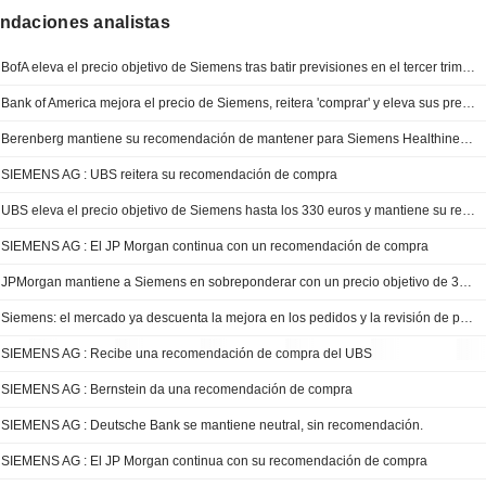
daciones analistas
BofA eleva el precio objetivo de Siemens tras batir previsiones en el tercer trimestre y mejorar sus perspectivas para 2026
Bank of America mejora el precio de Siemens, reitera 'comprar' y eleva sus previsiones
Berenberg mantiene su recomendación de mantener para Siemens Healthineers tras unos resultados del tercer trimestre fiscal desiguales
SIEMENS AG : UBS reitera su recomendación de compra
UBS eleva el precio objetivo de Siemens hasta los 330 euros y mantiene su recomendación de compra
SIEMENS AG : El JP Morgan continua con un recomendación de compra
JPMorgan mantiene a Siemens en sobreponderar con un precio objetivo de 345 EUR
Siemens: el mercado ya descuenta la mejora en los pedidos y la revisión de previsiones no basta para sostener las valoraciones actuales
SIEMENS AG : Recibe una recomendación de compra del UBS
SIEMENS AG : Bernstein da una recomendación de compra
SIEMENS AG : Deutsche Bank se mantiene neutral, sin recomendación.
SIEMENS AG : El JP Morgan continua con su recomendación de compra