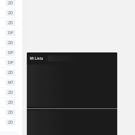
ZD
ZD
ZD
DP
ZD
DP
Mi Lista
DP
ZD
MT
ZD
ZD
ZD
ZD