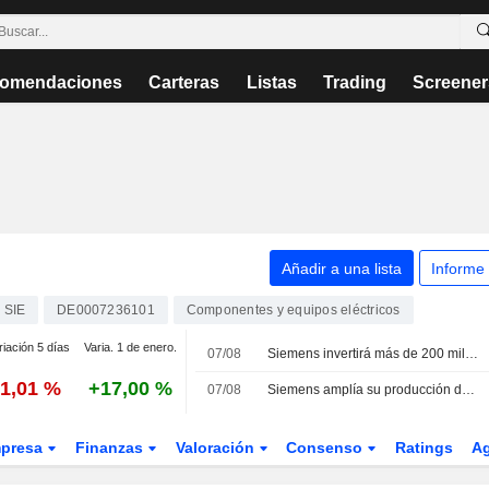
omendaciones
Carteras
Listas
Trading
Screener
Añadir a una lista
Informe
SIE
DE0007236101
Componentes y equipos eléctricos
riación 5 días
Varia. 1 de enero.
07/08
Siemens invertirá más de 200 millones de USD en plantas en Estados Unidos para equipos de centros de datos de IA
-1,01 %
+17,00 %
07/08
Siemens amplía su producción de equipos eléctricos para centros de datos en Estados Unidos
presa
Finanzas
Valoración
Consenso
Ratings
A