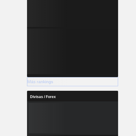
Más rankings
Divisas / Forex