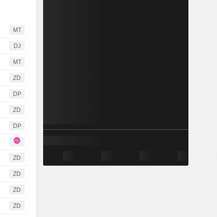
MT
DJ
MT
ZD
DP
ZD
DP
ZD
ZD
ZD
ZD