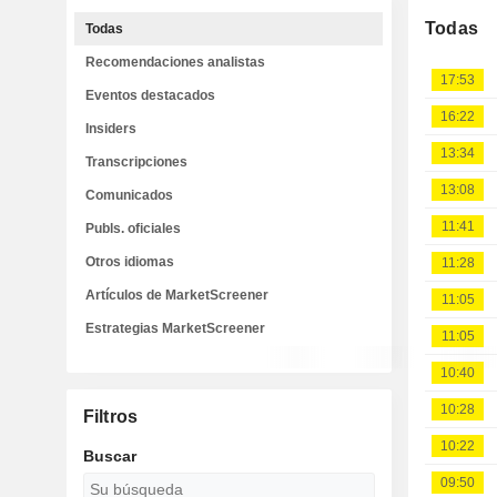
Todas
Todas
Recomendaciones analistas
17:53
Eventos destacados
16:22
Insiders
13:34
Transcripciones
13:08
Comunicados
11:41
Publs. oficiales
Otros idiomas
11:28
Artículos de MarketScreener
11:05
Estrategias MarketScreener
11:05
10:40
10:28
Filtros
10:22
Buscar
09:50