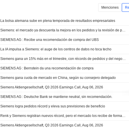
Menciones
Re
La bolsa alemana sube en plena temporada de resultados empresariales
Siemens: el mercado ya descuenta la mejora en los pedidos y la revisión de previsiones no basta para sostener las valoraciones actuales
SIEMENS AG : Recibe una recomendación de compra del UBS
La IA impulsa a Siemens: el auge de los centros de datos no toca techo
Siemens gana un 15% más en el trimestre, con récords de pedidos y del negocio industrial
SIEMENS AG : Bernstein da una recomendación de compra
Siemens gana cuota de mercado en China, según su consejero delegado
Siemens Aktiengesellschaft, Q3 2026 Earnings Call, Aug 06, 2026
SIEMENS AG : Deutsche Bank se mantiene neutral, sin recomendación.
Siemens logra pedidos récord y eleva sus previsiones de beneficio
Renk y Siemens registran nuevos récord, pero el mercado los recibe de forma dispar
Siemens Aktiengesellschaft, Q3 2026 Earnings Call, Aug 06, 2026