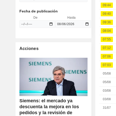
09:44
Fecha de publicación
09:40
De
Hasta
09:36
08:04
07:55
07:12
Acciones
07:06
07:03
05/08
05/08
03/08
03/08
Siemens: el mercado ya
descuenta la mejora en los
31/07
pedidos y la revisión de