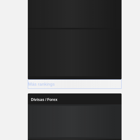
Más rankings
Divisas / Forex