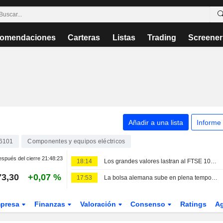
omendaciones
Carteras
Listas
Trading
Screener
Añadir a una lista
Informe
6101
Componentes y equipos eléctricos
spués del cierre
21:48:23
18:14
Los grandes valores lastran al FTSE 100, pero el FTSE 250 prolonga su racha ganadora
73,30
+0,07 %
17:53
La bolsa alemana sube en plena temporada de resultados empresariales
presa
Finanzas
Valoración
Consenso
Ratings
A