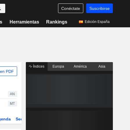
Conéctate
Suscribirse
s
Herramientas
Rankings
Edición España
Índices
Europa
América
Asia
 en PDF
AN
MT
genda
Sector
Derivados
ETFs