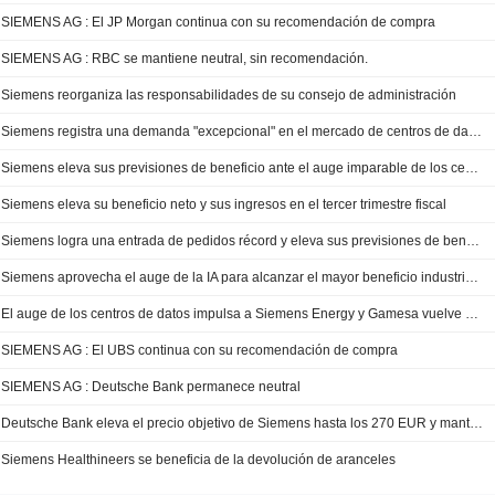
SIEMENS AG : El JP Morgan continua con su recomendación de compra
SIEMENS AG : RBC se mantiene neutral, sin recomendación.
Siemens reorganiza las responsabilidades de su consejo de administración
Siemens registra una demanda "excepcional" en el mercado de centros de datos
Siemens eleva sus previsiones de beneficio ante el auge imparable de los centros de datos
Siemens eleva su beneficio neto y sus ingresos en el tercer trimestre fiscal
Siemens logra una entrada de pedidos récord y eleva sus previsiones de beneficio
Siemens aprovecha el auge de la IA para alcanzar el mayor beneficio industrial de su historia
El auge de los centros de datos impulsa a Siemens Energy y Gamesa vuelve a beneficios
SIEMENS AG : El UBS continua con su recomendación de compra
SIEMENS AG : Deutsche Bank permanece neutral
Deutsche Bank eleva el precio objetivo de Siemens hasta los 270 EUR y mantiene su recomendación de mantener
Siemens Healthineers se beneficia de la devolución de aranceles