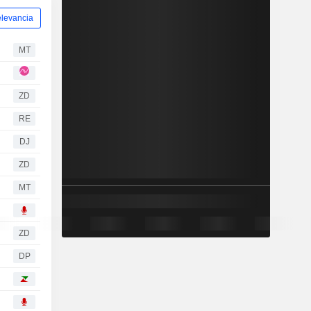
levancia
MT
ZD
RE
DJ
ZD
MT
ZD
DP