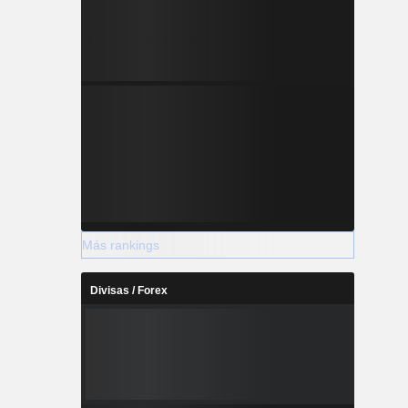
Más rankings
Divisas / Forex