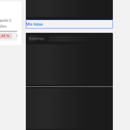
iación 5
Capi.
CT
MT
LT
Mis listas
años
2,45 %
50,15 mil M
Rankings