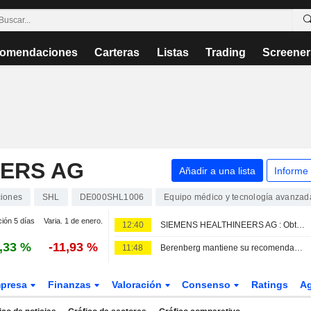
omendaciones
Carteras
Listas
Trading
Screener
EERS AG
Añadir a una lista
Informe
iones
SHL
DE000SHL1006
Equipo médico y tecnología avanzad
ción 5 días
Varia. 1 de enero.
12:40
SIEMENS HEALTHINEERS AG : Obtiene una recomendación de compra de DZ Bank
,33 %
-11,93 %
11:48
Berenberg mantiene su recomendación de mantener para Siemens Healthineers tras unos resultados del tercer trimestre fiscal desiguales
presa
Finanzas
Valoración
Consenso
Ratings
A