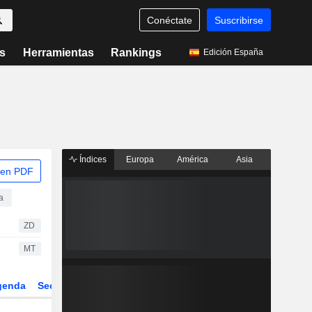
Conéctate
Suscribirse
s
Herramientas
Rankings
Edición España
Índices
Europa
América
Asia
 en PDF
a
ZD
MT
genda
Sector
Derivados
ETFs