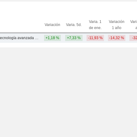
Varia. 1
Variación
Var
Variación
Varia. 5d.
de ene.
1 año
Equipo médico y tecnología avanzada - Otros
+1,18 %
+7,33 %
-11,93 %
-14,32 %
-3