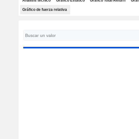
Análisis técnico
Gráfico Estático
Gráfico Total Return
Gráf
Gráfico de fuerza relativa