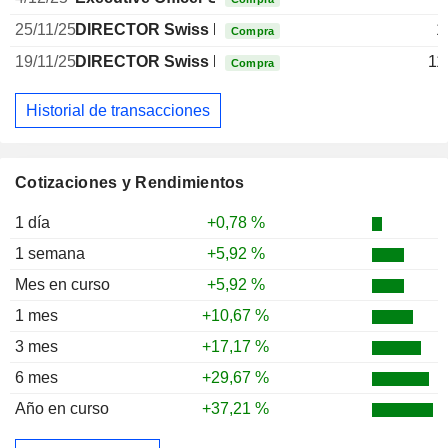
25/11/25
DIRECTOR Swiss Non EXECUTIVE
1
Compra
19/11/25
DIRECTOR Swiss Non EXECUTIVE
11
Compra
Historial de transacciones
Cotizaciones y Rendimientos
1 día
+0,78 %
1 semana
+5,92 %
Mes en curso
+5,92 %
1 mes
+10,67 %
3 mes
+17,17 %
6 mes
+29,67 %
Año en curso
+37,21 %