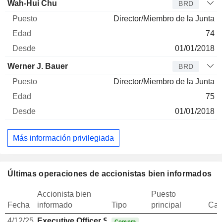
Wah-Hui Chu
BRD
Director/Miembro de la Junta
74
01/01/2018
Werner J. Bauer
BRD
Director/Miembro de la Junta
75
01/01/2018
Más información privilegiada
Últimas operaciones de accionistas bien informados
Accionista bien
Puesto
Fecha
informado
Tipo
principal
Can
4/12/25
Executive Officer Swiss
Compra