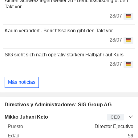
Aktien Schweiz legen weiter zu - Berichtssaison gibt den
Takt vor
28/07
Kaum verändert - Berichtssaison gibt den Takt vor
28/07
SIG sieht sich nach operativ starkem Halbjahr auf Kurs
28/07
Más noticias
Directivos y Administradores: SIG Group AG
Director
Puesto
Edad
Desde
Mikko Juhani Keto
CEO
Director Ejecutivo
59