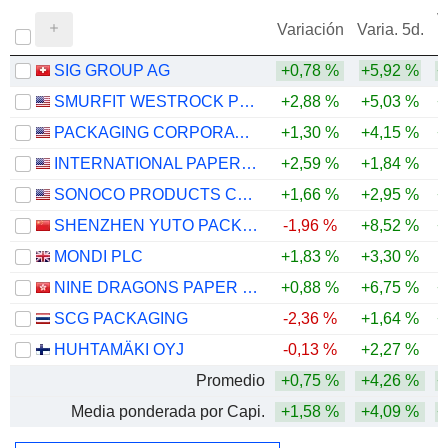
V
Variación
Varia. 5d.
SIG GROUP AG
+0,78 %
+5,92 %
+
SMURFIT WESTROCK PLC
+2,88 %
+5,03 %
+
PACKAGING CORPORATION OF AMERICA
+1,30 %
+4,15 %
+
INTERNATIONAL PAPER COMPANY
+2,59 %
+1,84 %
-
SONOCO PRODUCTS COMPANY
+1,66 %
+2,95 %
+
SHENZHEN YUTO PACKAGING TECHNOLOGY CO., LTD.
-1,96 %
+8,52 %
+
MONDI PLC
+1,83 %
+3,30 %
-
NINE DRAGONS PAPER (HOLDINGS) LIMITED
+0,88 %
+6,75 %
+
SCG PACKAGING
-2,36 %
+1,64 %
+
HUHTAMÄKI OYJ
-0,13 %
+2,27 %
Promedio
+0,75 %
+4,26 %
+
Media ponderada por Capi.
+1,58 %
+4,09 %
+