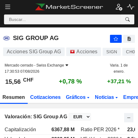
SIG GROUP AG
15,56
CHF
+0,78 %
SIG GROUP AG
Acciones SIG Group AG
Acciones
SIGN
CH04
Mercado cerrado -
Swiss Exchange
Varia. 1 de
17:30:53 07/08/2026
enero.
CHF
+0,78 %
15,56
+37,21 %
Resumen
Cotizaciones
Gráficos
Noticias
Empr
Valoración: SIG Group AG
Capitalización
6367,88 M
Ratio PER 2026 *
23,6