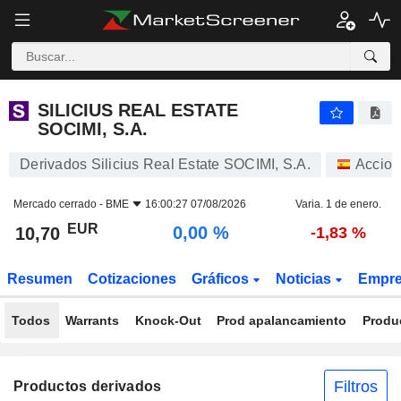
SILICIUS REAL ESTATE SOCIMI, S.A.
10,70
€
0,00 %
SILICIUS REAL ESTATE
SOCIMI, S.A.
Derivados Silicius Real Estate SOCIMI, S.A.
Accion
Mercado cerrado -
BME
16:00:27 07/08/2026
Varia. 1 de enero.
EUR
0,00 %
10,70
-1,83 %
Resumen
Cotizaciones
Gráficos
Noticias
Empr
Todos
Warrants
Knock-Out
Prod apalancamiento
Produ
Filtros
Productos derivados