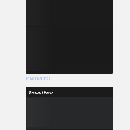
Más rankings
Divisas / Forex