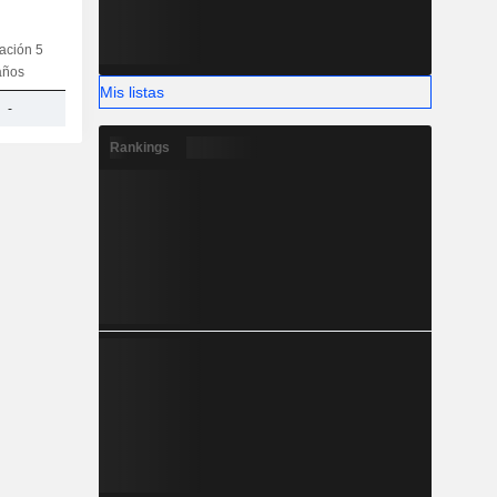
iación 5
Capi.
CT
MT
LT
años
Mis listas
-
319 M
Rankings