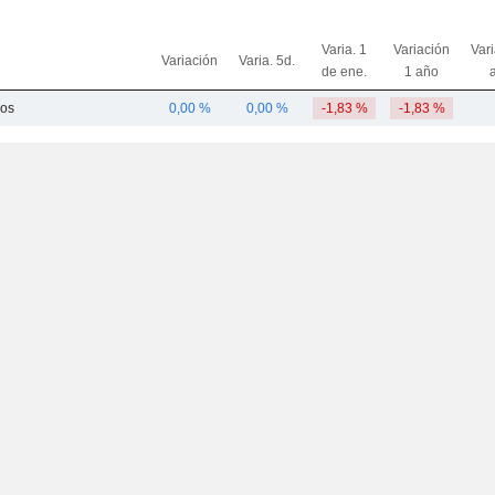
Varia. 1
Variación
Var
Variación
Varia. 5d.
de ene.
1 año
dos
0,00 %
0,00 %
-1,83 %
-1,83 %