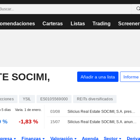
omendaciones
Carteras
Listas
Trading
Screener
TE SOCIMI,
Añadir a una lista
Informe
cciones
YSIL
ES0105569000
REITs diversificados
n 5 días
Varia. 1 de enero.
03/08
Silicius Real Estate SOCIMI, S.A. presenta sus resultados del primer semestre de 2026
0 %
-1,83 %
15/07
Silicius Real Estate SOCIMI, S.A. anuncia un dividendo anual pagadero el 22 de julio de 2026
presa
Finanzas
Valoración
Agenda
Sector
Deriv