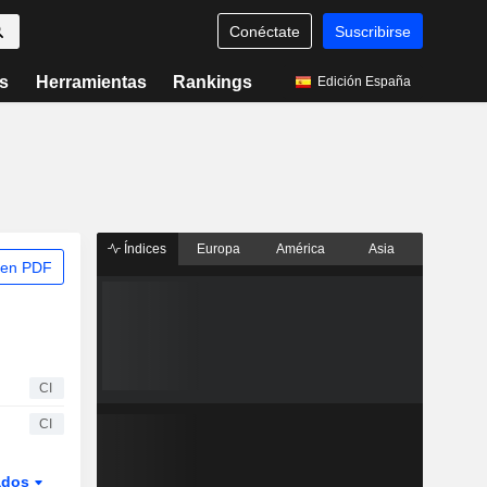
Conéctate
Suscribirse
s
Herramientas
Rankings
Edición España
Índices
Europa
América
Asia
 en PDF
CI
CI
ados