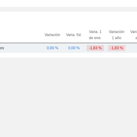
Varia. 1
Variación
Var
Variación
Varia. 5d.
de ene.
1 año
dos
0,00 %
0,00 %
-1,83 %
-1,83 %