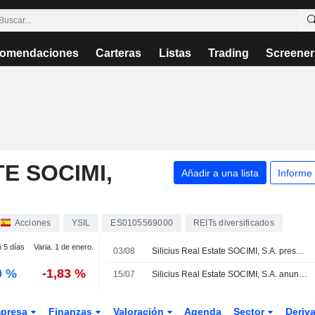
omendaciones
Carteras
Listas
Trading
Screener
TE SOCIMI,
Añadir a una lista
Informe
Acciones
YSIL
ES0105569000
REITs diversificados
n 5 días
Varia. 1 de enero.
03/08
Silicius Real Estate SOCIMI, S.A. presenta sus resultados del primer semestre de 2026
0 %
-1,83 %
15/07
Silicius Real Estate SOCIMI, S.A. anuncia un dividendo anual pagadero el 22 de julio de 2026
presa
Finanzas
Valoración
Agenda
Sector
Deriv