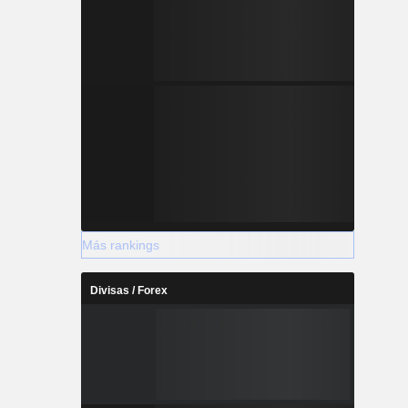
Más rankings
Divisas / Forex