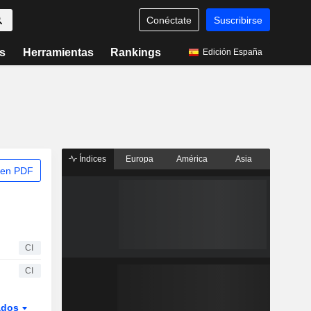
Conéctate
Suscribirse
s
Herramientas
Rankings
Edición España
Índices
Europa
América
Asia
 en PDF
CI
CI
ados