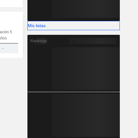
Mis listas
iación 5
Capi.
CT
MT
LT
años
Rankings
-
318 M