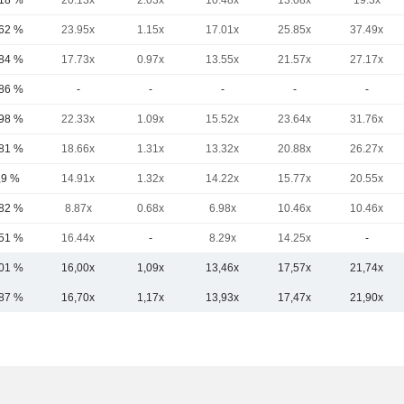
,18 %
20.13x
2.03x
10.48x
13.08x
19.3x
,62 %
23.95x
1.15x
17.01x
25.85x
37.49x
,84 %
17.73x
0.97x
13.55x
21.57x
27.17x
,86 %
-
-
-
-
-
,98 %
22.33x
1.09x
15.52x
23.64x
31.76x
,81 %
18.66x
1.31x
13.32x
20.88x
26.27x
,9 %
14.91x
1.32x
14.22x
15.77x
20.55x
,82 %
8.87x
0.68x
6.98x
10.46x
10.46x
,51 %
16.44x
-
8.29x
14.25x
-
,01 %
16,00x
1,09x
13,46x
17,57x
21,74x
,87 %
16,70x
1,17x
13,93x
17,47x
21,90x