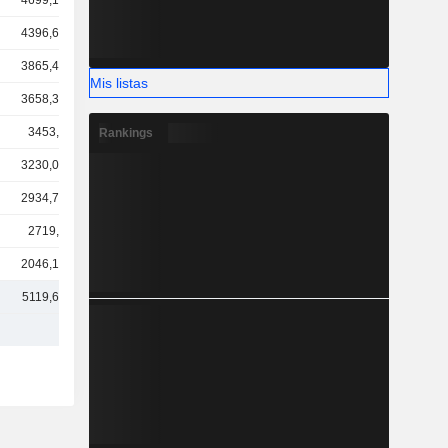
4699,19 M
4396,64 M
3865,46 M
Mis listas
3658,33 M
3453,3 M
Rankings
3230,02 M
2934,74 M
2719,5 M
2046,14 M
5119,68 M