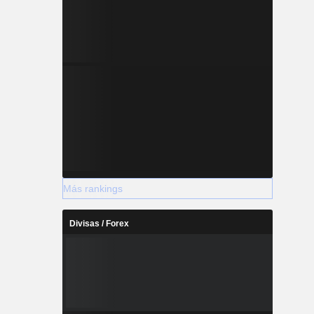
Más rankings
Divisas / Forex