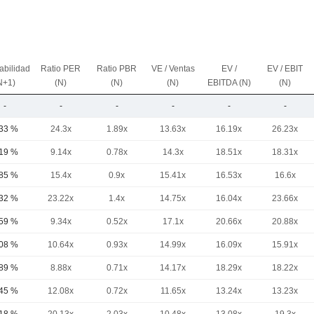
abilidad
Ratio PER
Ratio PBR
VE / Ventas
EV /
EV / EBIT
N+1)
(N)
(N)
(N)
EBITDA (N)
(N)
-
-
-
-
-
-
,33 %
24.3x
1.89x
13.63x
16.19x
26.23x
,19 %
9.14x
0.78x
14.3x
18.51x
18.31x
,85 %
15.4x
0.9x
15.41x
16.53x
16.6x
,32 %
23.22x
1.4x
14.75x
16.04x
23.66x
,59 %
9.34x
0.52x
17.1x
20.66x
20.88x
,08 %
10.64x
0.93x
14.99x
16.09x
15.91x
,89 %
8.88x
0.71x
14.17x
18.29x
18.22x
,45 %
12.08x
0.72x
11.65x
13.24x
13.23x