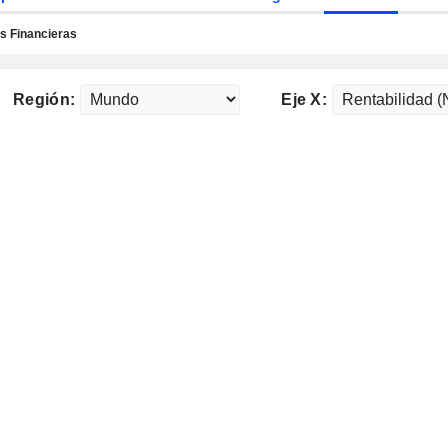
 Financieras
Región:
Eje X: