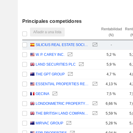
Principales competidores
Rentabilidad
Rent
Añadir a una lista
(N)
(
SILICIUS REAL ESTATE SOCIMI, S.A.
-
W. P. CAREY INC.
5,2 %
5
LAND SECURITIES PLC
5,9 %
6
THE GPT GROUP
4,7 %
4
ESSENTIAL PROPERTIES REALTY TRUST, INC.
4,13 %
4
GECINA
7,5 %
7
LONDONMETRIC PROPERTY PLC
6,66 %
7
THE BRITISH LAND COMPANY PLC
5,59 %
5
MIRVAC GROUP
5,28 %
5