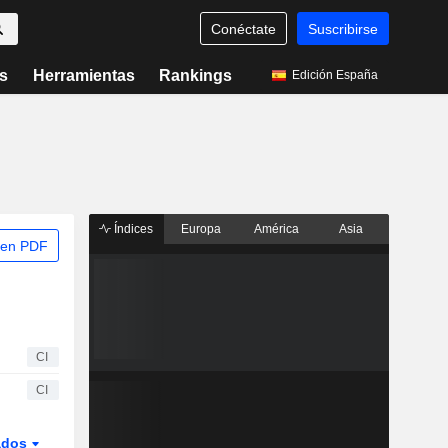
Conéctate
Suscribirse
s
Herramientas
Rankings
Edición España
Índices
Europa
América
Asia
 en PDF
CI
CI
ados