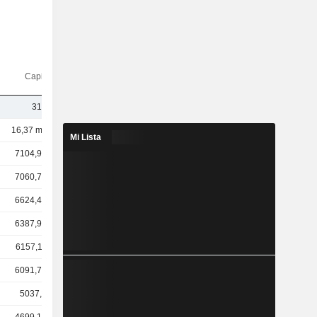
Capi.($)
317 M
16,37 mil M
Mi Lista
7104,93 M
7060,79 M
6624,44 M
6387,91 M
6157,11 M
6091,79 M
5037,8 M