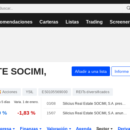
omendaciones
Carteras
Listas
Trading
Screener
TE SOCIMI,
Añadir a una lista
Informe
Acciones
YSIL
ES0105569000
REITs diversificados
n 5 días
Varia. 1 de enero.
03/08
Silicius Real Estate SOCIMI, S.A. presenta sus resultados del primer semestre de 2026
0 %
-1,83 %
15/07
Silicius Real Estate SOCIMI, S.A. anuncia un dividendo anual pagadero el 22 de julio de 2026
presa
Finanzas
Valoración
Agenda
Sector
Deriv