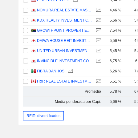
EPR PROPERTIES
6,04 %
6
NOMURA REAL ESTATE MASTER FUND, INC.
4,46 %
4
KDX REALTY INVESTMENT CORPORATION
5,66 %
5
GROWTHPOINT PROPERTIES LIMITED
7,54 %
7
DAIWA HOUSE REIT INVESTMENT CORPORATION
5,56 %
4
UNITED URBAN INVESTMENT CORPORATION
5,45 %
5
INVINCIBLE INVESTMENT CORPORATION
6,75 %
6
FIBRA DANHOS
6,26 %
7
H&R REAL ESTATE INVESTMENT TRUST
5,51 %
5
Promedio
5,78 %
6
Media ponderada por Capi.
5,66 %
5
REITs diversificados