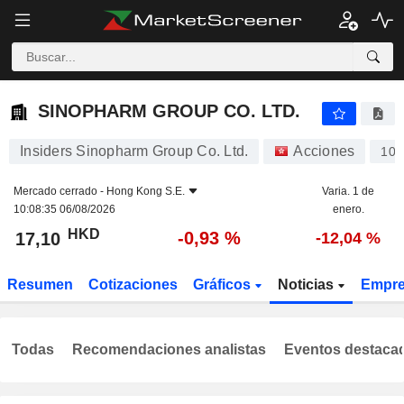
SINOPHARM GROUP CO. LTD.
17,10
$
-0,93 %
SINOPHARM GROUP CO. LTD.
Insiders Sinopharm Group Co. Ltd.
Acciones
109
Mercado cerrado -
Hong Kong S.E.
Varia. 1 de
10:08:35 06/08/2026
enero.
HKD
-0,93 %
17,10
-12,04 %
Resumen
Cotizaciones
Gráficos
Noticias
Empr
Todas
Recomendaciones analistas
Eventos destaca