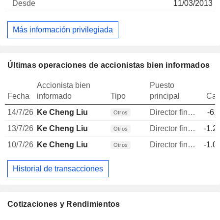
11/03/2013
Más información privilegiada
Últimas operaciones de accionistas bien informados
Accionista bien
Puesto
Fecha
informado
Tipo
principal
Can
14/7/26
Ke Cheng Liu
Director financiero
-61
Otros
13/7/26
Ke Cheng Liu
Director financiero
-1.2
Otros
10/7/26
Ke Cheng Liu
Director financiero
-1.0
Otros
Historial de transacciones
Cotizaciones y Rendimientos