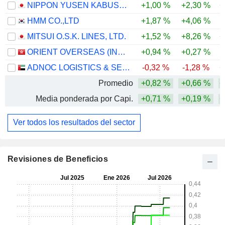
NIPPON YUSEN KABUSHIKI KAISHA
+1,00 %
+2,30 %
+
HMM CO.,LTD
+1,87 %
+4,06 %
MITSUI O.S.K. LINES, LTD.
+1,52 %
+8,26 %
+
ORIENT OVERSEAS (INTERNATIONAL) LIMITED
+0,94 %
+0,27 %
ADNOC LOGISTICS & SERVICES PLC
-0,32 %
-1,28 %
+
Promedio
+0,82 %
+0,66 %
+
Media ponderada por Capi.
+0,71 %
+0,19 %
+
Ver todos los resultados del sector
Revisiones de Beneficios