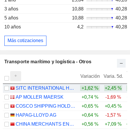
3 años
10,88
40,28
5 años
10,88
40,28
10 años
4,2
40,28
Más cotizaciones
Transporte marítimo y logística - Otros
V
Variación
Varia. 5d.
SITC INTERNATIONAL HOLDINGS COMPANY LIMITED
+1,62 %
+2,45 %
+
AP MOLLER MAERSK
+0,74 %
-1,69 %
+
COSCO SHIPPING HOLDINGS CO., LTD.
+0,65 %
+0,45 %
HAPAG-LLOYD AG
+0,64 %
-1,57 %
CHINA MERCHANTS ENERGY SHIPPING CO., LTD.
+0,56 %
+7,09 %
+