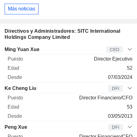
Más noticias
Directivos y Administradores: SITC International
Holdings Company Limited
Director
Puesto
Edad
Desde
Ming Yuan Xue
CEO
Director Ejecutivo
52
07/03/2024
Ke Cheng Liu
DFI
Director Financiero/CFO
53
03/05/2013
Peng Xue
DFI
Director Financiero/CFO