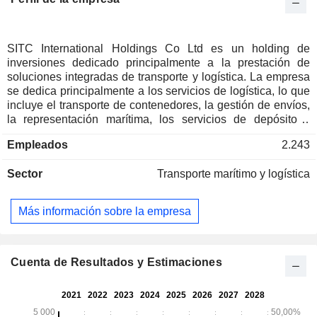
SITC International Holdings Co Ltd es un holding de
inversiones dedicado principalmente a la prestación de
soluciones integradas de transporte y logística. La empresa
se dedica principalmente a los servicios de logística, lo que
incluye el transporte de contenedores, la gestión de envíos,
la representación marítima, los servicios de depósito y
almacenamiento, el arrendamiento de buques
Empleados
2.243
portacontenedores, el arrendamiento de terrenos y otros
servicios. La empresa gestiona rutas comerciales y redes de
Sector
Transporte marítimo y logística
negocio de logística terrestre que abarcan múltiples países y
regiones.
Más información sobre la empresa
Cuenta de Resultados y Estimaciones