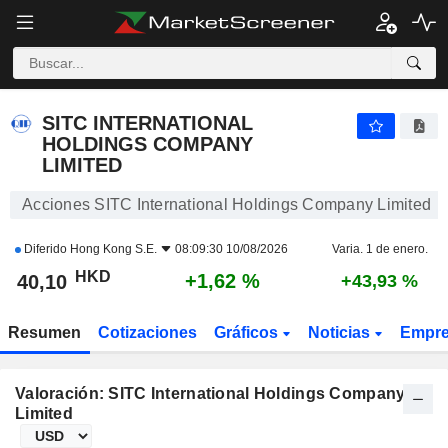
SITC INTERNATIONAL HOLDINGS COMPANY LIMITED
40,10
$
+1,62 %
SITC INTERNATIONAL
HOLDINGS COMPANY
LIMITED
Acciones SITC International Holdings Company Limited
Diferido
Hong Kong S.E.
08:09:30 10/08/2026
Varia. 1 de enero.
HKD
+1,62 %
40,10
+43,93 %
Resumen
Cotizaciones
Gráficos
Noticias
Empr
Valoración: SITC International Holdings Company
Limited