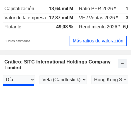
Capitalización
13,64 mil M
Ratio PER 2026 *
12
Valor de la empresa
12,87 mil M
VE / Ventas 2026 *
3,
Flotante
49,08 %
Rendimiento 2026 *
6,6
Más ratios de valoración
* Datos estimados
Gráfico: SITC International Holdings Company
Limited