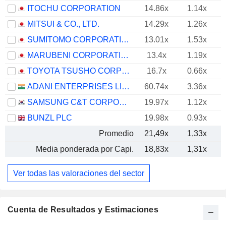
ITOCHU CORPORATION
14.86x
1.14x
MITSUI & CO., LTD.
14.29x
1.26x
SUMITOMO CORPORATION
13.01x
1.53x
MARUBENI CORPORATION
13.4x
1.19x
TOYOTA TSUSHO CORPORATION
16.7x
0.66x
ADANI ENTERPRISES LIMITED
60.74x
3.36x
SAMSUNG C&T CORPORATION
19.97x
1.12x
BUNZL PLC
19.98x
0.93x
Promedio
21,49x
1,33x
Media ponderada por Capi.
18,83x
1,31x
Ver todas las valoraciones del sector
Cuenta de Resultados y Estimaciones