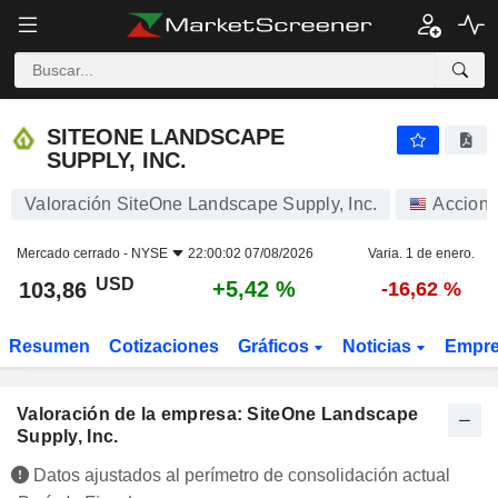
SITEONE LANDSCAPE SUPPLY, INC.
103,86
$
+5,42 %
SITEONE LANDSCAPE
SUPPLY, INC.
Valoración SiteOne Landscape Supply, Inc.
Accion
Mercado cerrado -
NYSE
22:00:02 07/08/2026
Varia. 1 de enero.
USD
+5,42 %
103,86
-16,62 %
Resumen
Cotizaciones
Gráficos
Noticias
Empr
Valoración de la empresa: SiteOne Landscape
Supply, Inc.
Datos ajustados al perímetro de consolidación actual