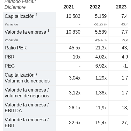
Período Fiscal:
2021
2022
2023
Diciembre
1
Capitalización
10.583
5.159
7.40
Variación
-
-51,25 %
43,47
1
Valor de la empresa
10.830
5.539
7.71
Variación
-
-48,86 %
39,26
Ratio PER
45,5x
21,3x
43,2
PBR
10x
4,02x
4,98
PEG
-
6,92x
-1,5
Capitalización /
3,04x
1,29x
1,72
Volumen de negocios
Valor de la empresa /
3,12x
1,38x
1,79
volumen de negocios
Valor de la empresa /
26,1x
11,9x
18,8
EBITDA
Valor de la empresa /
32,6x
15,4x
27,3
EBIT