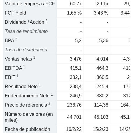
Valor de empresa / FCF
60,7x
29,1x
29,1
FCF Yield
1,65 %
3,43 %
3,44 
2
Dividendo / Acción
-
-
Tasa de rendimiento
-
-
2
BPA
5,2
5,36
3,
Tasa de distribución
-
-
1
Ventas netas
3.476
4.014
4.30
1
EBITDA
415,1
464,3
410,
1
EBIT
332,1
360,5
28
1
Resultado Neto
238,4
245,4
173,
1
Endeudamiento Neto
246,9
380,2
312,
2
Precio de referencia
236,76
114,38
164,0
Número de valores (en
44.701
45.103
45.12
miles)
Fecha de publicación
16/2/22
15/2/23
14/2/2