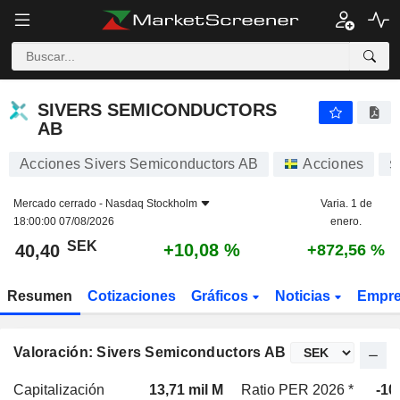
SIVERS SEMICONDUCTORS AB
40,40
kr
+10,08 %
SIVERS SEMICONDUCTORS
AB
Acciones Sivers Semiconductors AB
Acciones
S
Mercado cerrado -
Nasdaq Stockholm
Varia. 1 de
18:00:00 07/08/2026
enero.
SEK
+10,08 %
40,40
+872,56 %
Resumen
Cotizaciones
Gráficos
Noticias
Empr
Valoración: Sivers Semiconductors AB
Capitalización
13,71 mil M
Ratio PER 2026 *
-10