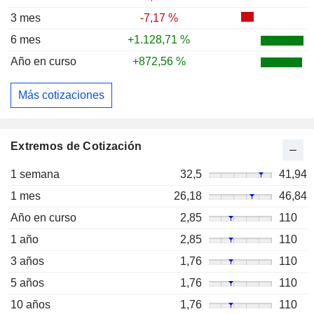
3 mes
-7,17 %
6 mes
+1.128,71 %
Año en curso
+872,56 %
Más cotizaciones
Extremos de Cotización
1 semana
32,5
41,94
1 mes
26,18
46,84
Año en curso
2,85
110
1 año
2,85
110
3 años
1,76
110
5 años
1,76
110
10 años
1,76
110