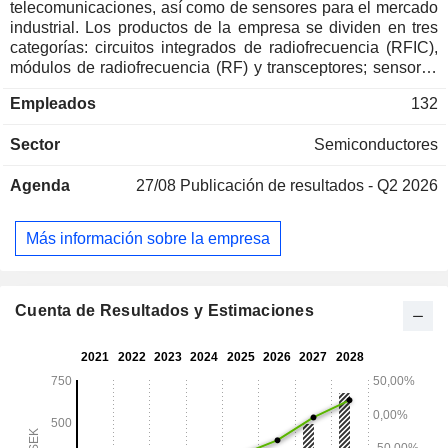
telecomunicaciones, así como de sensores para el mercado
industrial. Los productos de la empresa se dividen en tres
categorías: circuitos integrados de radiofrecuencia (RFIC),
módulos de radiofrecuencia (RF) y transceptores; sensores
de radar; y fuentes de señal. Estos productos se distribuyen
Empleados
132
entre los segmentos operativos de tecnología inalámbrica y
fibra óptica. La empresa opera a través de sus filiales de
Sector
Semiconductores
propiedad exclusiva Sivers IMA y CST Global, que
desarrollan, fabrican y comercializan chips, componentes,
Agenda
27/08
Publicación de resultados - Q2 2026
módulos y subsistemas de vanguardia basados en
tecnología de semiconductores patentada en el ámbito de
los semiconductores de microondas, ondas milimétricas y
Más información sobre la empresa
ópticos. La empresa opera a nivel mundial.
Cuenta de Resultados y Estimaciones