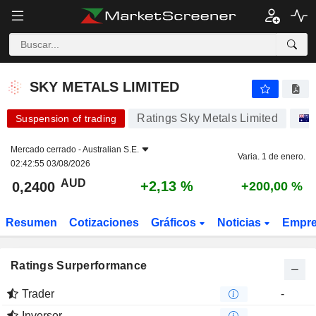
SKY METALS LIMITED
0,2400
$
+2,13 %
SKY METALS LIMITED
Ratings Sky Metals Limited
Suspension of trading
Mercado cerrado -
Australian S.E.
Varia. 1 de enero.
02:42:55 03/08/2026
AUD
+2,13 %
0,2400
+200,00 %
Resumen
Cotizaciones
Gráficos
Noticias
Empr
Ratings Surperformance
Trader
-
Inversor
-