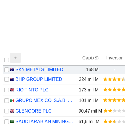
Capi.($)
Inversor
SKY METALS LIMITED
168 M
-
BHP GROUP LIMITED
224 mil M
RIO TINTO PLC
173 mil M
GRUPO MÉXICO, S.A.B. DE C.V.
101 mil M
GLENCORE PLC
90,47 mil M
SAUDI ARABIAN MINING COMPANY (MAADEN)
61,6 mil M