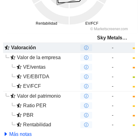
Sky Metals Limited
Valoración
-
Valor de la empresa
-
VE/ventas
-
VE/EBITDA
-
EV/FCF
-
Valor del patrimonio
-
Ratio PER
-
PBR
-
Rentabilidad
-
Más notas