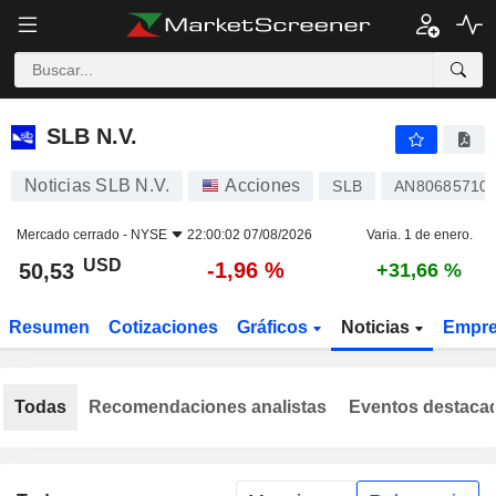
SLB N.V.
50,53
$
-1,96 %
SLB N.V.
Noticias SLB N.V.
Acciones
SLB
AN80685710
Mercado cerrado -
NYSE
22:00:02 07/08/2026
Varia. 1 de enero.
USD
-1,96 %
50,53
+31,66 %
Resumen
Cotizaciones
Gráficos
Noticias
Empr
Todas
Recomendaciones analistas
Eventos destaca